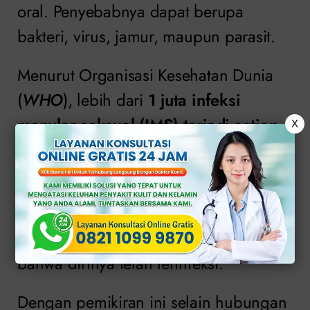
oral. Penyebabnya dapat berupa
bakteri, virus, jamur, maupun parasit.
Menurut Organisasi Kesehatan Dunia
(
WHO
), lebih dari
1 juta infeksi
menular seksual (IMS) terjadi setiap
X
hari
di seluruh dunia.
Terutamanya sebagian besar kasus
tidak menunjukkan gejala sehingga
banyak penderita tidak menyadari
bahwa dirinya telah terinfeksi.
Dengan pemikiran ini selain hubungan