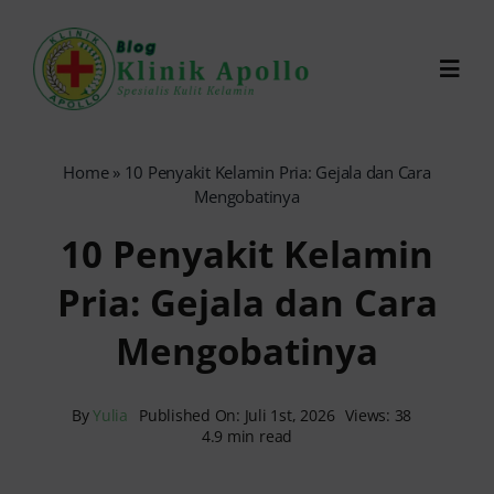
Skip
to
Toggl
content
Navig
Chat Dokter
Home
»
10 Penyakit Kelamin Pria: Gejala dan Cara
Mengobatinya
0821-1099-9870
10 Penyakit Kelamin
Pria: Gejala dan Cara
Reservasi Online
Mengobatinya
Search
for:
By
Yulia
Published On: Juli 1st, 2026
Views: 38
4.9 min read