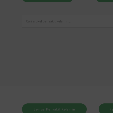
Search
for:
Semua Penyakit Kelamin
P