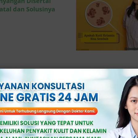
nyangan Disertai
atal dan Solusinya
Selengkapnya
angan Abai Benjolan di Kantung Buah
akar, Ini Fakta Medisnya