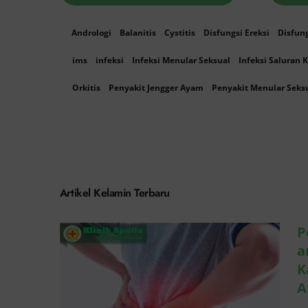
Andrologi
Balanitis
Cystitis
Disfungsi Ereksi
Disfun
ims
infeksi
Infeksi Menular Seksual
Infeksi Saluran 
Orkitis
Penyakit Jengger Ayam
Penyakit Menular Seks
Penyebab Anyang
anyangan Sering
Kambuh dan Cara
Artikel Kelamin Terbaru
Atasinya
Penyakit Kelamin
P
a
K
A