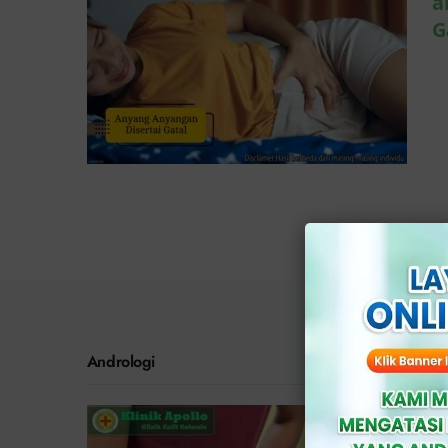
a
G
Jangan Abai Benjolan
di Kantung Buah
Zakar, Ini Fakta
Andrologi
Medisnya
Andrologi
J
Z