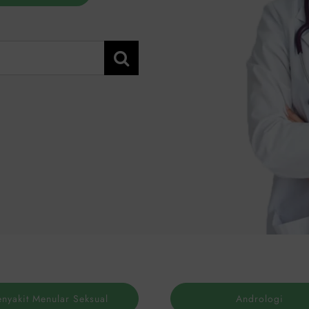
enyakit Menular Seksual
Andrologi