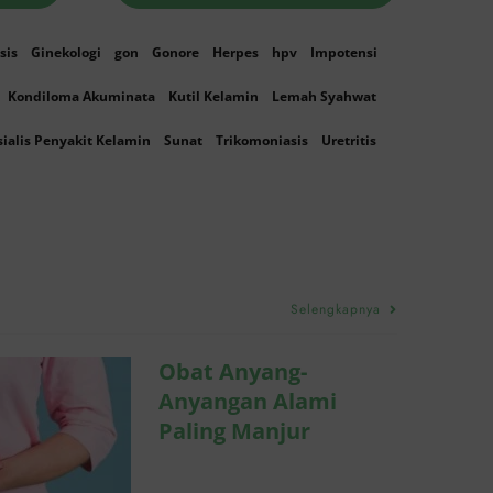
sis
Ginekologi
gon
Gonore
Herpes
hpv
Impotensi
Kondiloma Akuminata
Kutil Kelamin
Lemah Syahwat
sialis Penyakit Kelamin
Sunat
Trikomoniasis
Uretritis
ang-
Alami
njur
Selengkapnya
eksual
Obat Anyang-
Anyangan Alami
Paling Manjur