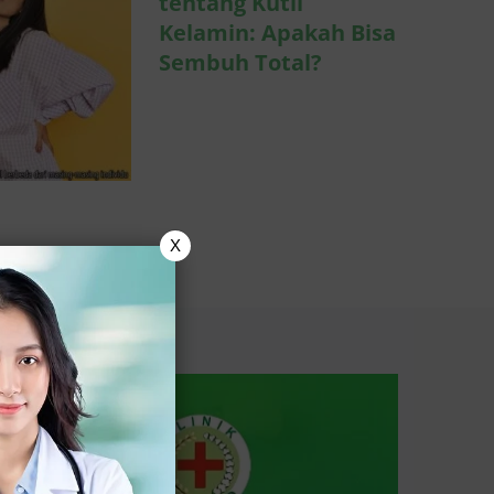
tentang Kutil
Kelamin: Apakah Bisa
Sembuh Total?
X