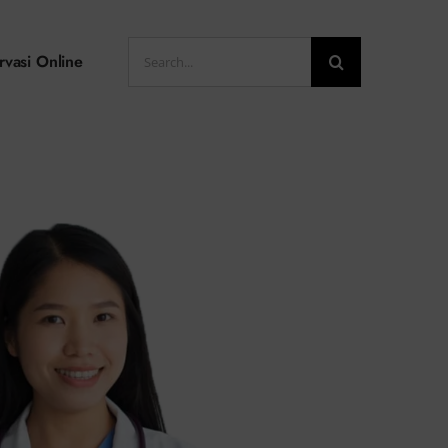
Search
rvasi Online
for: