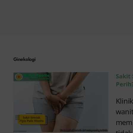
Sakit Setelah Pipis
pada Wanita Serta
Perih? Waspada
Ginekologi
Kondisi Ini
Ginekologi
Sakit
Perih
Klini
wanit
membu
Keputihan Cair
tida