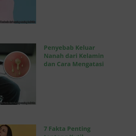
eluar
Kelamin
ngatasi
eksual
Penyebab Keluar
Nanah dari Kelamin
dan Cara Mengatasi
nting
util
ah Bisa
tal?
eksual
7 Fakta Penting