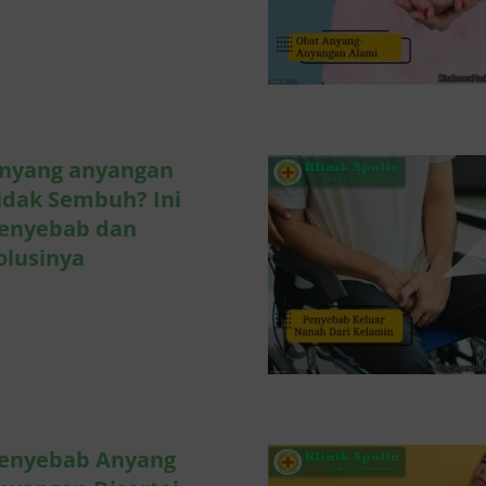
Penyebab K
Nanah dari 
dan Cara Me
Penyakit Menular S
nyang anyangan
idak Sembuh? Ini
enyebab dan
olusinya
7 Fakta Pe
tentang K
Kelamin: Apak
Sembuh To
Penyakit Menular S
enyebab Anyang