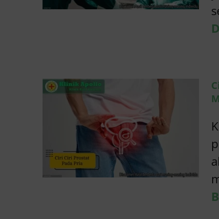
Ciri ciri Prostat pada
s
Pria yang Bisa
D
Mengganggu
Aktivitas
Andrologi
C
M
K
p
a
m
B