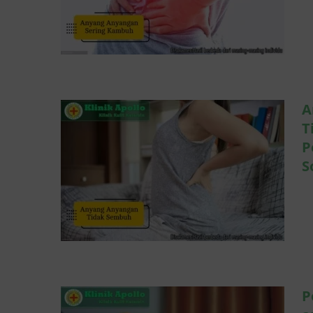
Anyang anyangan
Tidak Sembuh? Ini
Penyebab dan
Solusinya
Penyakit Kelamin
A
T
P
S
Penyebab Anyang
anyangan Disertai
Gatal dan Solusinya
Penyakit Kelamin
P