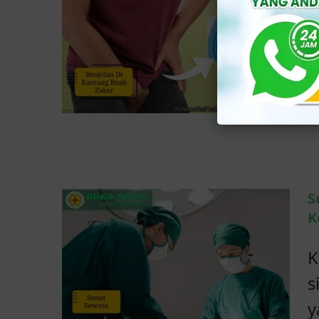
K
b
Sunat Dewasa untuk
b
Pria, Apa Saja
t
Keuntungan dan
Risikonya?
Andrologi
S
K
K
s
y