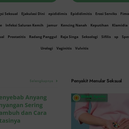
gsi Seksual
Ejakulasi Dini
epididimis
Epididimitis
Erosi Serviks
Fimo
Ke
Infeksi Saluran Kemih
jamur
Kencing Nanah
Keputihan
Klamidia
ual
Prostatitis
Radang Panggul
Raja Singa
Seksologi
Sifilis
sp
Spe
Urologi
Vaginitis
Vulvitis
Obat Any
Anyangan 
Paling Ma
Penyakit Menular Seksual
Selengkapnya
Penyakit Menular S
enyebab Anyang
nyangan Sering
ambuh dan Cara
tasinya