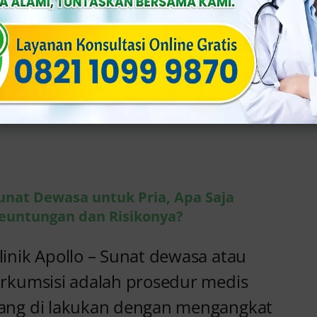
linik Apollo – Benjolan di kantung
uah zakar sering membuat khawatir
anyak pria. Kondisi ini bisa muncul
iba-tiba atau berkemb
Baca Detail...
unat Dewasa untuk Pria, Apa Saja
euntungan dan Risikonya?
linik Apollo – Sunat dewasa atau
irkumsisi adalah prosedur medis
ang di lakukan dengan mengangkat