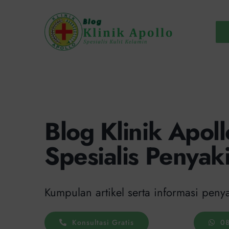
Skip
to
content
Blog Klinik Apoll
Spesialis Penyak
Kumpulan artikel serta informasi penya
Konsultasi Gratis
08