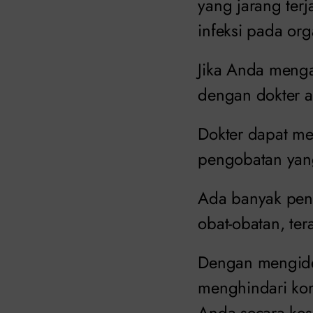
yang jarang ter
infeksi pada org
Jika Anda menga
dengan dokter ah
Dokter dapat m
pengobatan yang
Ada banyak peng
obat-obatan, tera
Dengan mengiden
menghindari kom
Anda secara kes