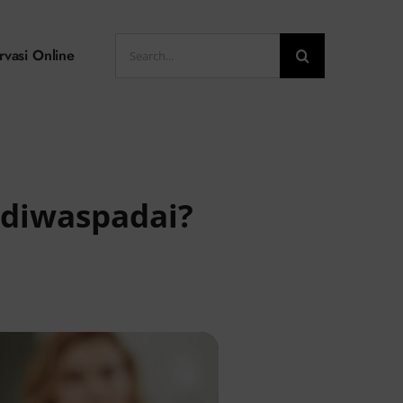
Search
rvasi Online
for:
 diwaspadai?