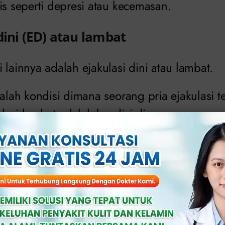
is seperti depresi atau kecemasan.
dini (ED) atau lambat
 lainnya adalah ejakulasi dini atau lambat.
dalah kondisi dimana seorang pria ejakulasi te
lasi lambat adalah kondisi dimana seorang 
pai orgasme atau butuh waktu yang lebih la
dengan orgasme
orgasme seperti ejakulasi retrograde atau 