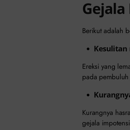
Gejala
Berikut adalah 
Kesulitan
Ereksi yang lem
pada pembuluh d
Kurangnya
Kurangnya hasrat
gejala impotens