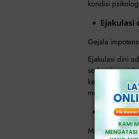
kondisi psikolog
Ejakulasi 
Gejala impotensi
Ejakulasi dini a
sedangkan ejaku
kesulitan menca
mencapainya.
Masalah 
Masalah dengan 