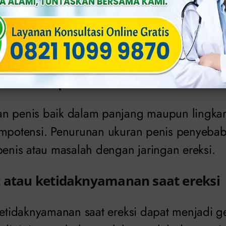
at menjadi gejala impotensi.
rade terjadi ketika sebagian atau seluruh air 
emih daripada keluar melalui penis.
n ukuran penis
n penis baik dalam panjang maupun lingkar
impotensi. Penurunan ukuran penis penyeba
penis atau masalah dengan jaringan ereksi.
t atau ketidaknyamanan saat ereksi
ketidaknyamanan saat ereksi dapat menjadi g