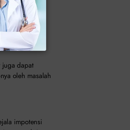
mani mengalir ke
 juga dapat
bnya oleh masalah
ejala impotensi