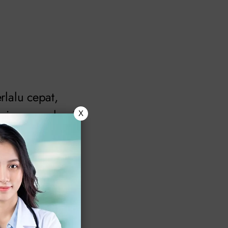
rlalu cepat,
pria mengalami
X
ma untuk
orgasme yang