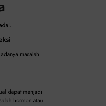
a
adai.
eksi
n adanya masalah
sual dapat menjadi
asalah hormon atau