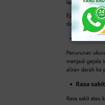
lemah, juga dap
Ejakulasi retrog
dalam kandung k
Penuruna
Penurunan ukura
menjadi gejala 
aliran darah ke 
Rasa saki
Rasa sakit atau 