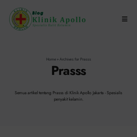
Skip
to
Toggl
content
Navig
Chat Dokter
Home
»
Archives for Prasss
0821-1099-9870
Prasss
Reservasi Online
Semua artikel tentang Prasss di Klinik Apollo Jakarta - Spesialis
penyakit kelamin.
Search
for: