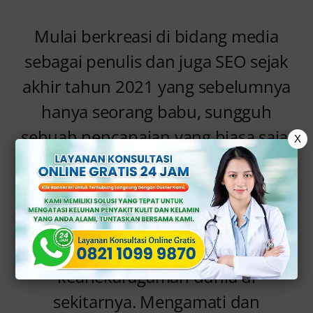
Mulai berkreasi di bidang media
sebagai penulis dan juga SEO sejak
akhir tahun 2021 yang sebelumnya
hanya seorang babu, sungguh
sebuah pencapaian yang biasa saja,
X
karena sampai saat ini masih sama
saja.
Tinggal di kota metropolitan yang
sibuk, terpukau oleh
keanekaragaman dunia di
sekitarnya. Mengamati dan