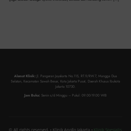
Alamat Klinik:
Jl. Pangeran Jayakarta No.115, RT.9/RW.7, Mangga Dua
Selatan, Kecamatan Sawah Besar, Kota Jakarta Pusat, Daerah Khusus Ibukota
Jakarta 10730.
Jam Buka:
Senin s/d Minggu – Pukul: 09.00-19.00 WIB
© All rights reserved. • Klinik Apollo Jakarta •
Klinik Spesialis