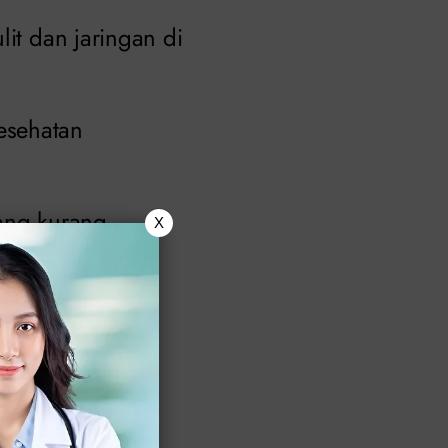
lit dan jaringan di
esehatan
yang kurang
X
ngga penyakit
u fungsi dan