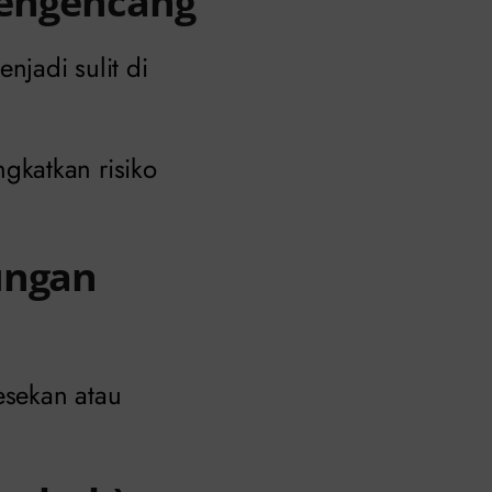
 Mengencang
njadi sulit di
gkatkan risiko
ungan
esekan atau