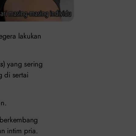
egera lakukan
s
) yang sering
di sertai
an.
at berkembang
 intim pria.