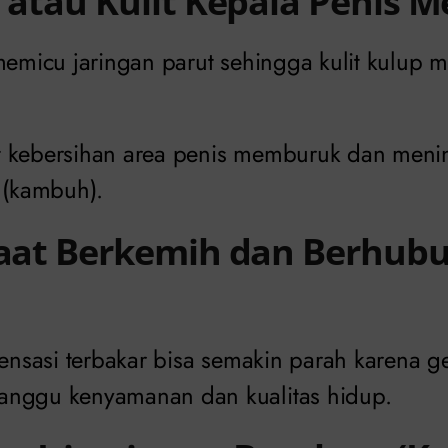
s atau Kulit Kepala Penis
memicu jaringan parut sehingga kulit kulup me
 kebersihan area penis memburuk dan menin
g (kambuh).
 Saat Berkemih dan Berhub
sensasi terbakar bisa semakin parah karena g
anggu kenyamanan dan kualitas hidup.