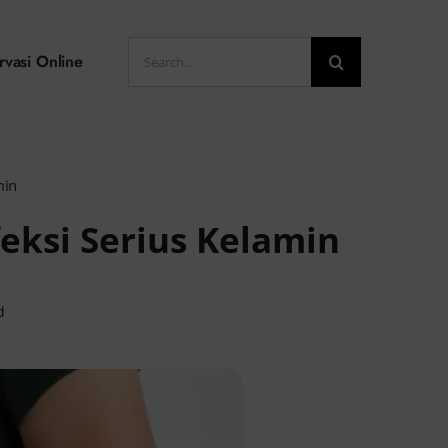
Search
rvasi Online
for:
min
eksi Serius Kelamin
d