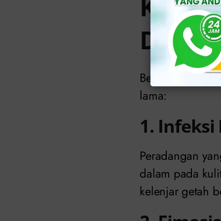
Kompli
Diwasp
Berikut beberapa
lama:
1. Infeks
Peradangan yang
dalam pada kuli
kelenjar getah b