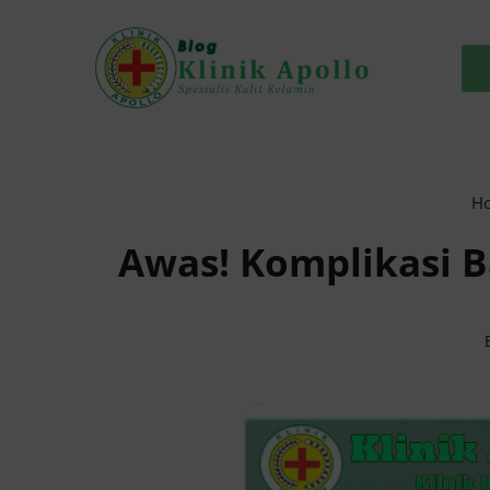
Skip
to
content
H
Awas! Komplikasi B