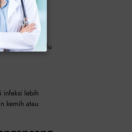
 Perlu
di biarkan terlalu
infeksi lebih
an kemih atau