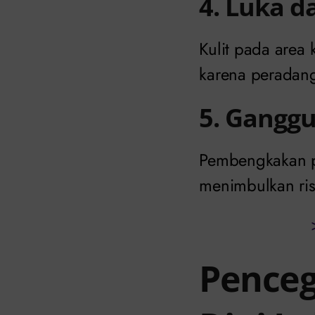
4. Luka d
Kulit pada area
karena peradang
5. Ganggu
Pembengkakan p
menimbulkan risi
Penceg