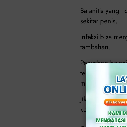
Balanitis yang t
sekitar penis.
Infeksi bisa me
tambahan.
Penyebab balani
terjaga, infeksi 
menular seksual
Jika terjadi be
kenyamanan saat