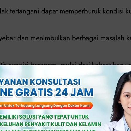
idak tertangani dapat memperburuk kondisi ku
nyebar dan menimbulkan berbagai masalah k
tis sendiri beragam, mulai dari kebersihan 
jamur atau bakteri, alergi produk tertentu, hi
 (PMS).
rulang (kambuh), kondisi ini dapat menggangg
 berkemih maupun aktivitas seksual.