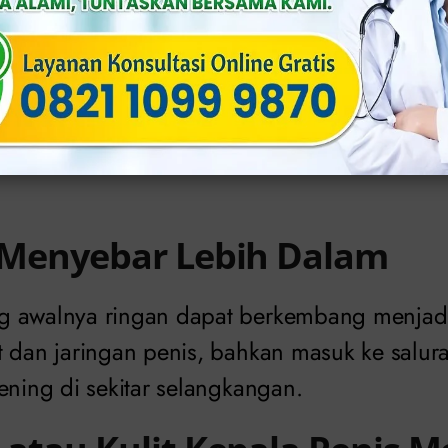
kasi Balanitis yang
adai
 komplikasi yang dapat muncul jika balanitis 
i Menyebar Lebih Dalam
 awalnya ringan dapat berkembang menjadi 
t dan jaringan penis, bahkan masuk ke salur
ening di sekitar selangkangan.