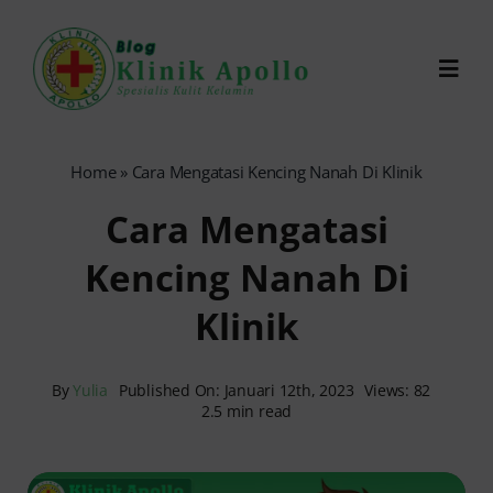
Skip
to
Toggl
content
Navig
Chat Dokter
Home
»
Cara Mengatasi Kencing Nanah Di Klinik
Cara Mengatasi
0821-1099-9870
Kencing Nanah Di
Reservasi Online
Klinik
Search
for:
By
Yulia
Published On: Januari 12th, 2023
Views: 82
2.5 min read