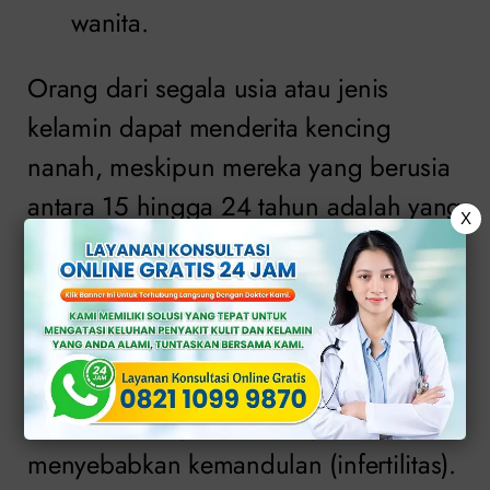
wanita.
Orang dari segala usia atau jenis
kelamin dapat menderita kencing
nanah, meskipun mereka yang berusia
antara 15 hingga 24 tahun adalah yang
X
paling sering terkena bakteri ini.
Kencing nanah yang tidak mendapat
pengobatan dapat menyebabkan
masalah kesehatan jangka panjang dan
dalam beberapa kasus dapat
menyebabkan kemandulan (infertilitas).