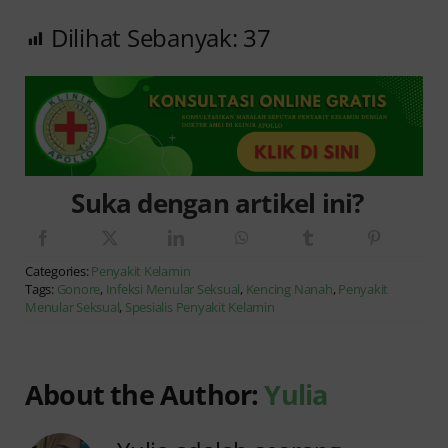
Dilihat Sebanyak:
37
Suka dengan artikel ini?
Categories:
Penyakit Kelamin
Tags:
Gonore
,
Infeksi Menular Seksual
,
Kencing Nanah
,
Penyakit
Menular Seksual
,
Spesialis Penyakit Kelamin
About the Author:
Yulia