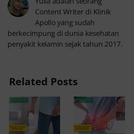
Yulia adalah seorang
Content Writer di Klinik
Apollo yang sudah
berkecimpung di dunia kesehatan
penyakit kelamin sejak tahun 2017.
Anyang
Penyebab
anyangan
Anyang
Keluar
anyangan
Related Posts
Darah:
Sering
Penyebab
Kambuh
dan Kapan
dan Cara
ke Dokter
Atasinya