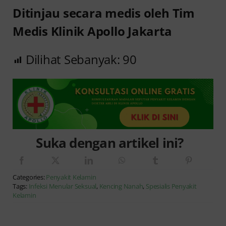
Ditinjau secara medis oleh Tim
Medis Klinik Apollo Jakarta
Dilihat Sebanyak:
90
Suka dengan artikel ini?
Categories:
Penyakit Kelamin
Tags:
Infeksi Menular Seksual
,
Kencing Nanah
,
Spesialis Penyakit
Kelamin