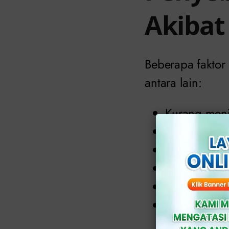
Akibat
Beberapa faktor 
antara lain:
Kurang menj
Menahan ken
Kurang kons
Aktivitas se
Sistem imun
Penggunaan 