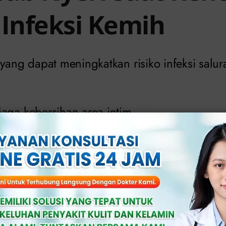
 Infeksi Kemih
yang dapat meningkatkan risiko infeksi salur
aga kebersihan area intim.
cing terlalu lama.
umsi air mineral.
ksual tanpa menjaga kebersihan.
 yang lemah.
pakaian dalam yang terlalu lembap atau keta