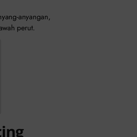
anyang-anyangan,
awah perut.
cing