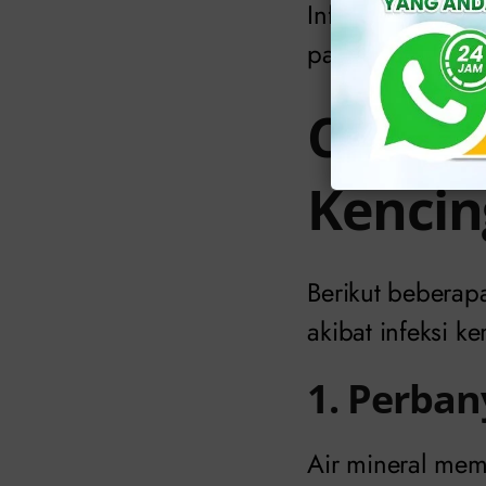
Infeksi yang di
parah dan memic
Cara M
Kencin
Berikut beberap
akibat infeksi ke
1. Perban
Air mineral mem