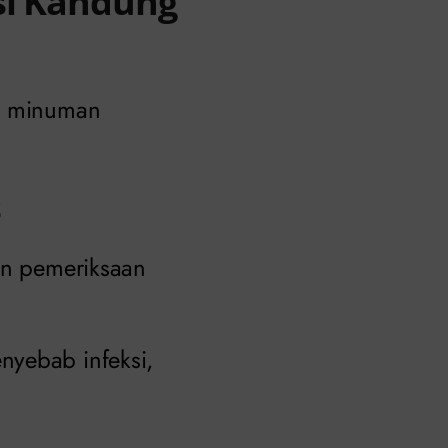
si Kandung
au minuman
s
kan pemeriksaan
nyebab infeksi,