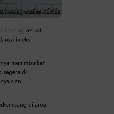
at kencing
akibat
danya infeksi
sanya menimbulkan
k segera di
nnya dan
berkembang di area