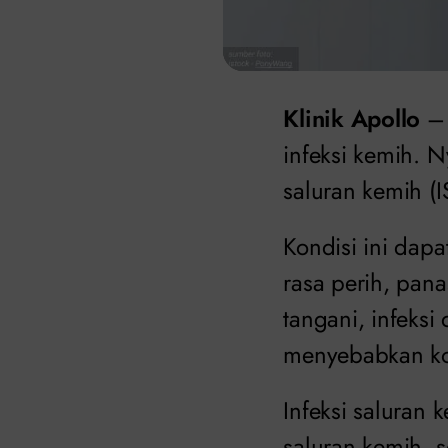
Klinik Apollo
– 
infeksi kemih. N
saluran kemih (I
Kondisi ini dap
rasa perih, pana
tangani, infeks
menyebabkan kom
Infeksi saluran 
saluran kemih, s