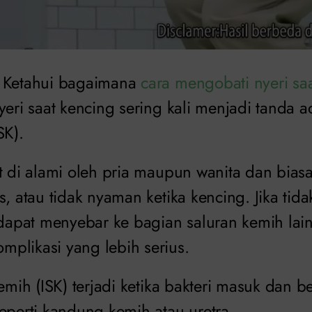
Ketahui bagaimana
cara mengobati nyeri sa
yeri saat kencing sering kali menjadi tanda a
SK).
at di alami oleh pria maupun wanita dan bia
s, atau tidak nyaman ketika kencing. Jika tida
i dapat menyebar ke bagian saluran kemih lai
plikasi yang lebih serius.
kemih (ISK) terjadi ketika bakteri masuk dan 
eperti kandung kemih atau uretra.