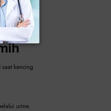
sa nyeri semakin
t
emih
 saat kencing
lalui urine.