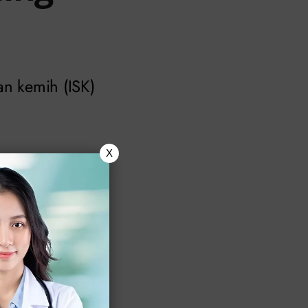
an kemih (ISK)
X
t.