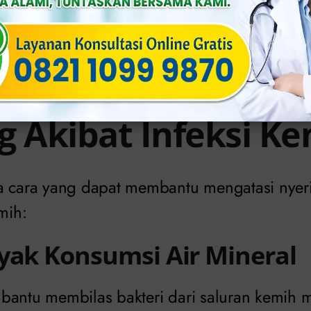
 biarkan tanpa pengobatan dapat membuat ra
u infeksi pada ginjal.
engobati Nyeri Saa
g Akibat Infeksi K
a cara yang dapat membantu mengatasi nyeri
mih:
yak Konsumsi Air Mineral
bantu membilas bakteri dari saluran kemih me