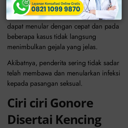
Penyakit ini perlu di waspadai karena
dapat menular dengan cepat dan pada
beberapa kasus tidak langsung
menimbulkan gejala yang jelas.
Akibatnya, penderita sering tidak sadar
telah membawa dan menularkan infeksi
kepada pasangan seksual.
Ciri ciri Gonore
Disertai Kencing