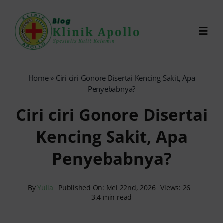
Skip
to
Toggl
content
Navig
Chat Dokter
Home
»
Ciri ciri Gonore Disertai Kencing Sakit, Apa
Penyebabnya?
0821-1099-9870
Ciri ciri Gonore Disertai
Kencing Sakit, Apa
Reservasi Online
Penyebabnya?
Search
for:
By
Yulia
Published On: Mei 22nd, 2026
Views: 26
3.4 min read