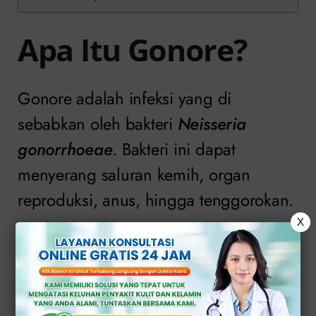
Apa Itu Gonore?
Gonore adalah infeksi yang di
sebabkan oleh bakteri
Neisseria
gonorrhoeae
. Bakteri ini dapat
menyerang saluran kemih, organ
reproduksi, anus, hingga tenggorokan.
X
Penularannya umumnya terjadi melalui
hubungan seksual tanpa pengaman
(kondom atau pelindung) dengan
penderita yang sudah terinfeksi.