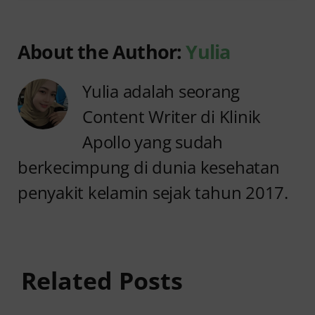
About the Author:
Yulia
Yulia adalah seorang
Content Writer di Klinik
Apollo yang sudah
berkecimpung di dunia kesehatan
penyakit kelamin sejak tahun 2017.
Anyang
Penyebab
anyangan
Anyang
Keluar
anyangan
Related Posts
Darah:
Sering
Penyebab
Kambuh