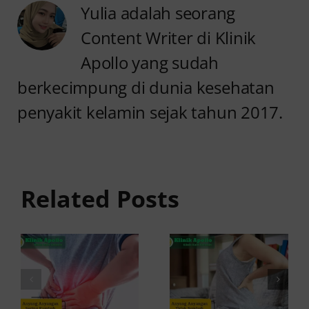
Yulia adalah seorang
Content Writer di Klinik
Apollo yang sudah
berkecimpung di dunia kesehatan
penyakit kelamin sejak tahun 2017.
Anyang
Penyebab
anyangan
Anyang
Tidak
anyangan
Sembuh?
Related Posts
Sering
Ini
Kambuh
Penyebab
dan Cara
dan
Atasinya
Solusinya