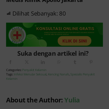
Dilihat Sebanyak:
80
Suka dengan artikel ini?
Categories:
Penyakit Kelamin
Tags:
Infeksi Menular Seksual
,
Kencing Nanah
,
Spesialis Penyakit
Kelamin
About the Author:
Yulia