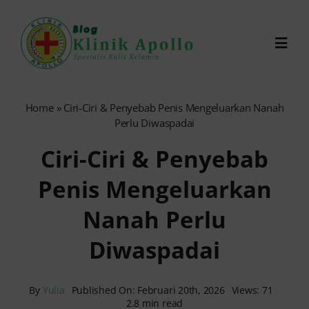
Skip
to
Toggl
content
Navig
Chat Dokter
Home
»
Ciri-Ciri & Penyebab Penis Mengeluarkan Nanah
Perlu Diwaspadai
0821-1099-9870
Ciri-Ciri & Penyebab
Penis Mengeluarkan
Reservasi Online
Nanah Perlu
Search
Diwaspadai
for:
By
Yulia
Published On: Februari 20th, 2026
Views: 71
2.8 min read