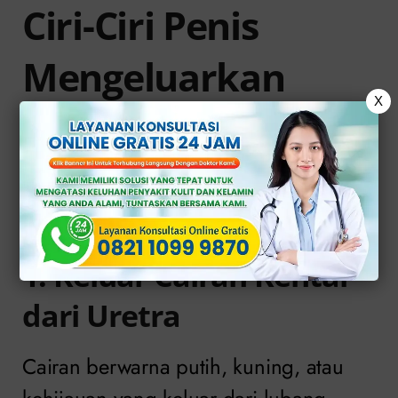
Ciri-Ciri Penis
Mengeluarkan
X
Nanah
Berikut beberapa tanda yang sering
menyertai kondisi ini:
1. Keluar Cairan Kental
dari Uretra
Cairan berwarna putih, kuning, atau