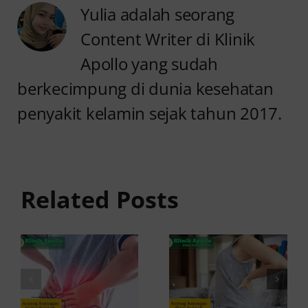
Yulia adalah seorang
Content Writer di Klinik
Apollo yang sudah
berkecimpung di dunia kesehatan
penyakit kelamin sejak tahun 2017.
Anyang
Penyebab
anyangan
Anyang
Tidak
anyangan
Sembuh?
Related Posts
Sering
Ini
Kambuh
Penyebab
dan Cara
dan
Atasinya
Solusinya