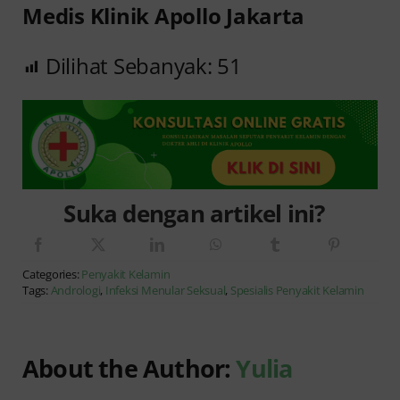
Medis Klinik Apollo Jakarta
Dilihat Sebanyak:
51
Suka dengan artikel ini?
Categories:
Penyakit Kelamin
Tags:
Andrologi
,
Infeksi Menular Seksual
,
Spesialis Penyakit Kelamin
About the Author:
Yulia