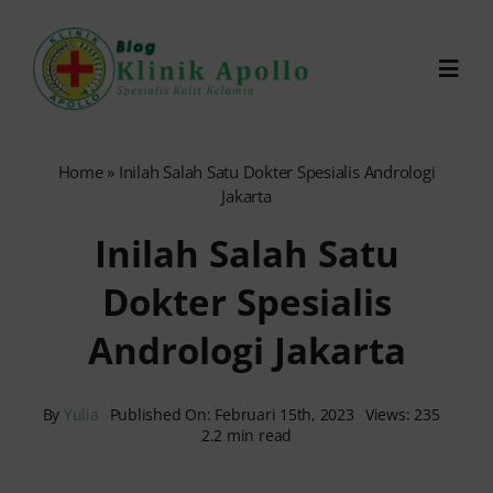
Skip
to
Toggl
content
Navig
Chat Dokter
Home
»
Inilah Salah Satu Dokter Spesialis Andrologi
Jakarta
0821-1099-9870
Inilah Salah Satu
Dokter Spesialis
Reservasi Online
Andrologi Jakarta
Search
for:
By
Yulia
Published On: Februari 15th, 2023
Views: 235
2.2 min read