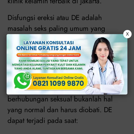
klinik kelamin terbaik di jakarta.
Disfungsi ereksi atau DE adalah
masalah seks paling umum yang
X
dialami pria dan ini mempengaruhi
pada kebanyakan pria.
Meskipun tidak jarang pria mengalami
masalah ereksi dari waktu ke waktu, DE
yang terjadi secara rutin saat
berhubungan seksual bukanlah hal
yang normal dan harus diobati. DE
dapat terjadi pada saat: