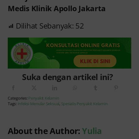
Medis Klinik Apollo Jakarta
Dilihat Sebanyak:
52
Suka dengan artikel ini?
Categories:
Penyakit Kelamin
Tags:
Infeksi Menular Seksual
,
Spesialis Penyakit Kelamin
About the Author:
Yulia