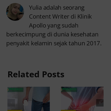
Yulia adalah seorang
Content Writer di Klinik
Apollo yang sudah
berkecimpung di dunia kesehatan
penyakit kelamin sejak tahun 2017.
Anyang
Penyebab
anyangan
Anyang
Keluar
anyangan
Related Posts
Darah:
Sering
Penyebab
Kambuh
dan Kapan
dan Cara
ke Dokter
Atasinya