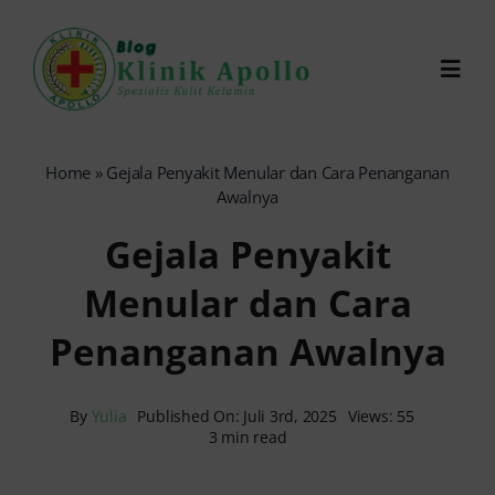
Skip
to
Toggl
content
Navig
Chat Dokter
Home
»
Gejala Penyakit Menular dan Cara Penanganan
Awalnya
0821-1099-9870
Gejala Penyakit
Menular dan Cara
Reservasi Online
Penanganan Awalnya
Search
for:
By
Yulia
Published On: Juli 3rd, 2025
Views: 55
3 min read