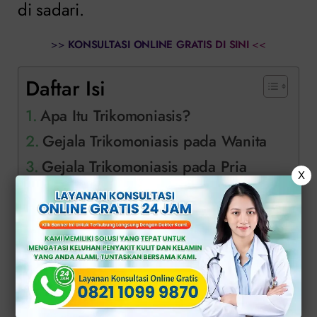
di sadari.
>>
KONSULTASI ONLINE GRATIS DI SINI
<<
Daftar Isi
Apa Itu Trikomoniasis?
Gejala Trikomoniasis pada Wanita
Gejala Trikomoniasis pada Pria
X
Risiko Jika Tidak Ditangani
Pentingnya Pemeriksaan dan
Pengobatan Dini
Solusi Tepat Atasi Trikomoniasis di
Klinik Apollo