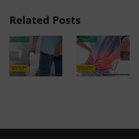
anyangan
Anyang
Keluar
anyangan
Related Posts
Darah:
Sering
Penyebab
Kambuh
dan Kapan
dan Cara
ke Dokter
Atasinya