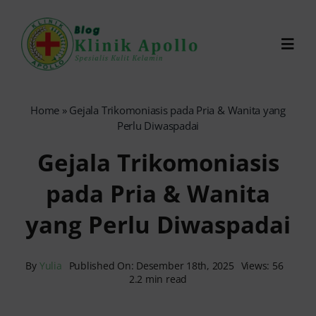
Skip
to
Toggl
content
Navig
Chat Dokter
Home
»
Gejala Trikomoniasis pada Pria & Wanita yang
Perlu Diwaspadai
0821-1099-9870
Gejala Trikomoniasis
pada Pria & Wanita
Reservasi Online
yang Perlu Diwaspadai
Search
for:
By
Yulia
Published On: Desember 18th, 2025
Views: 56
2.2 min read