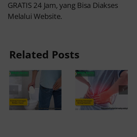
GRATIS 24 Jam, yang Bisa Diakses
Melalui Website.
Anyang
Penyebab
anyangan
Anyang
Keluar
anyangan
Related Posts
Darah:
Sering
Penyebab
Kambuh
dan Kapan
dan Cara
ke Dokter
Atasinya