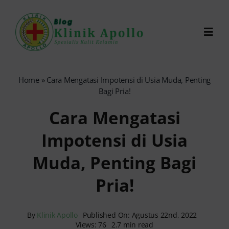
Skip
to
Toggl
content
Navig
Chat Dokter
Home
»
Cara Mengatasi Impotensi di Usia Muda, Penting
Bagi Pria!
0821-1099-9870
Cara Mengatasi
Impotensi di Usia
Reservasi Online
Muda, Penting Bagi
Search
Pria!
for:
By
Klinik Apollo
Published On: Agustus 22nd, 2022
Views: 76
2.7 min read