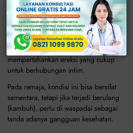
pada Pria Remaja?
Impotensi atau disfungsi ereksi (DE)
adalah kondisi ketika pria mengalami
kesulitan untuk mendapatkan atau
mempertahankan ereksi yang cukup
untuk berhubungan intim.
Pada remaja, kondisi ini bisa bersifat
sementara, tetapi jika terjadi berulang
(kambuh), perlu di waspadai sebagai
tanda adanya gangguan kesehatan.