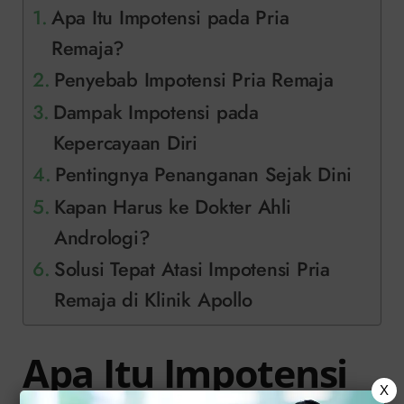
Apa Itu Impotensi pada Pria
Remaja?
Penyebab Impotensi Pria Remaja
Dampak Impotensi pada
Kepercayaan Diri
Pentingnya Penanganan Sejak Dini
Kapan Harus ke Dokter Ahli
Andrologi?
Solusi Tepat Atasi Impotensi Pria
Remaja di Klinik Apollo
Apa Itu Impotensi
X