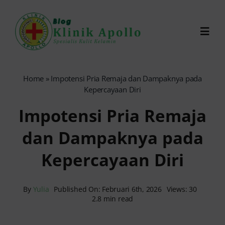
Skip
to
Toggl
content
Navig
Chat Dokter
Home
»
Impotensi Pria Remaja dan Dampaknya pada
Kepercayaan Diri
0821-1099-9870
Impotensi Pria Remaja
dan Dampaknya pada
Reservasi Online
Kepercayaan Diri
Search
for:
By
Yulia
Published On: Februari 6th, 2026
Views: 30
2.8 min read