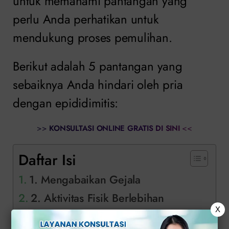
untuk memahami pantangan yang
perlu Anda perhatikan untuk
mendukung proses pemulihan.
Berikut adalah 5 pantangan yang
sebaiknya Anda hindari oleh pria
dengan epididimitis:
>>
KONSULTASI ONLINE GRATIS DI SINI
<<
Daftar Isi
1. Mengabaikan Gejala
2. Aktivitas Fisik Berlebihan
X
3. Menunda Pengobatan