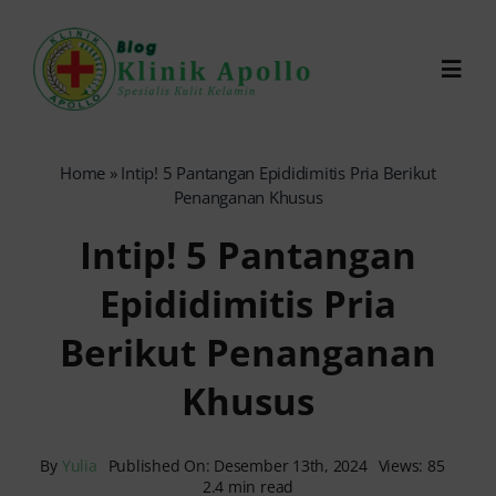
Skip
to
Toggl
content
Navig
Chat Dokter
Home
»
Intip! 5 Pantangan Epididimitis Pria Berikut
Penanganan Khusus
0821-1099-9870
Intip! 5 Pantangan
Epididimitis Pria
Reservasi Online
Berikut Penanganan
Search
Khusus
for:
By
Yulia
Published On: Desember 13th, 2024
Views: 85
2.4 min read