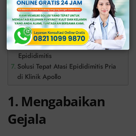
4. Mengonsumsi Alkohol
Berlebihan atau Rokok
5. Hubungan Seksual Tanpa
Perlindungan
Penanganan Khusus untuk
Epididimitis
Solusi Tepat Atasi Epididimitis Pria
di Klinik Apollo
1. Mengabaikan
Gejala