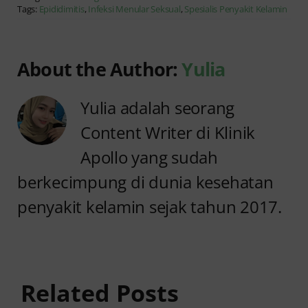
Tags:
Epididimitis
,
Infeksi Menular Seksual
,
Spesialis Penyakit Kelamin
About the Author:
Yulia
Yulia adalah seorang
Content Writer di Klinik
Apollo yang sudah
berkecimpung di dunia kesehatan
penyakit kelamin sejak tahun 2017.
Jangan
Sunat
Abai
Dewasa
Benjolan
untuk
di Kantung
Pria, Apa
Related Posts