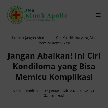
Skip
to
Toggl
content
Navig
Chat Dokter
Home
»
Jangan Abaikan! Ini Ciri Kondiloma yang Bisa
Memicu Komplikasi
0821-1099-9870
Jangan Abaikan! Ini Ciri
Kondiloma yang Bisa
Reservasi Online
Memicu Komplikasi
Search
for:
By
Yulia
Published On: Januari 16th, 2026
Views: 71
2.7 min read