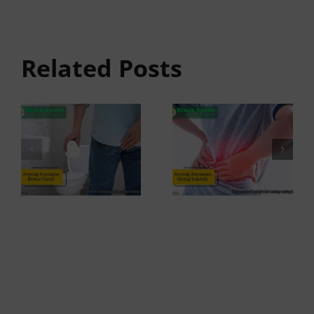
anyangan
Anyang
Keluar
anyangan
Related Posts
Darah:
Sering
Penyebab
Kambuh
dan Kapan
dan Cara
ke Dokter
Atasinya