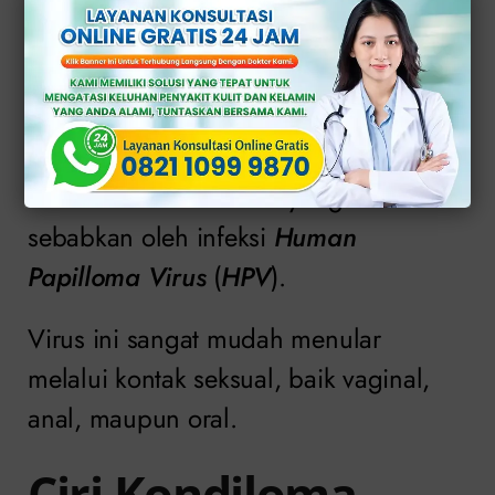
Apa Itu Kondiloma?
Kondiloma adalah pertumbuhan kutil di
area kelamin atau anus yang di
sebabkan oleh infeksi
Human
Papilloma Virus
(
HPV
).
Virus ini sangat mudah menular
melalui kontak seksual, baik vaginal,
anal, maupun oral.
Ciri Kondiloma