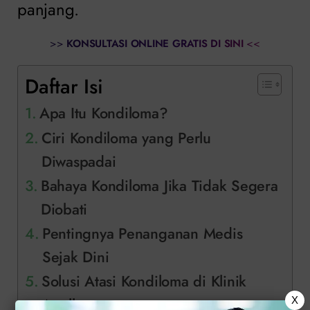
panjang.
>>
KONSULTASI ONLINE GRATIS DI SINI
<<
Daftar Isi
Apa Itu Kondiloma?
Ciri Kondiloma yang Perlu
Diwaspadai
Bahaya Kondiloma Jika Tidak Segera
Diobati
Pentingnya Penanganan Medis
Sejak Dini
Solusi Atasi Kondiloma di Klinik
X
Apollo