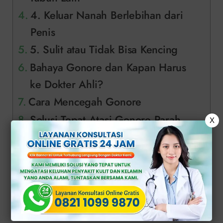
4. Keluar Nanah Berlebihan dari
Penis
5. Sulit atau Tidak Bisa Kencing
Bahaya Gonore dan Kapan Harus
ke Dokter Ahli?
Cara Mencegah Gonore
Solusi Tepat Atasi Gonore Parah
X
pada Pria di Klinik Apollo
1. Nyeri dan
Pembengkakan