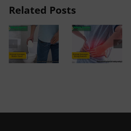
Keluar
anyangan
Related Posts
Darah:
Sering
Penyebab
Kambuh
dan Kapan
dan Cara
ke Dokter
Atasinya