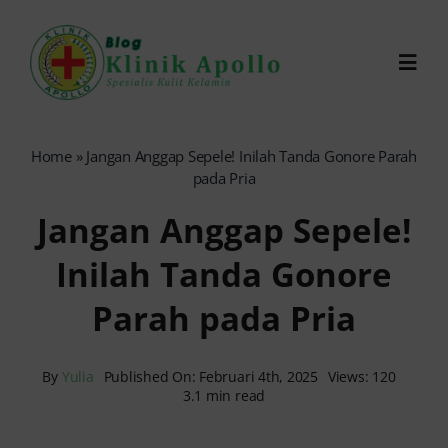
Skip
to
Toggl
content
Navig
Chat Dokter
Home
»
Jangan Anggap Sepele! Inilah Tanda Gonore Parah
pada Pria
0821-1099-9870
Jangan Anggap Sepele!
Inilah Tanda Gonore
Reservasi Online
Parah pada Pria
Search
for:
By
Yulia
Published On: Februari 4th, 2025
Views: 120
3.1 min read