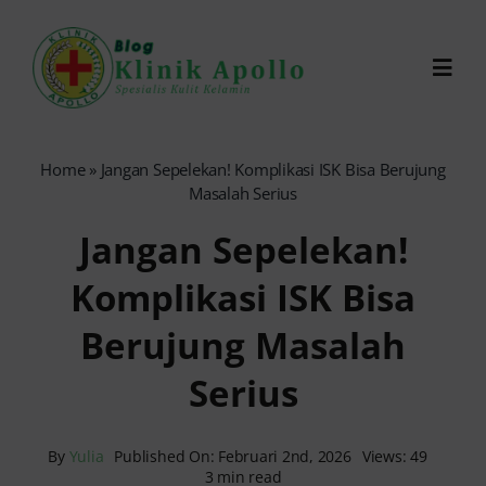
Skip
to
Toggl
content
Navig
Chat Dokter
Home
»
Jangan Sepelekan! Komplikasi ISK Bisa Berujung
Masalah Serius
0821-1099-9870
Jangan Sepelekan!
Komplikasi ISK Bisa
Reservasi Online
Berujung Masalah
Search
Serius
for:
By
Yulia
Published On: Februari 2nd, 2026
Views: 49
3 min read