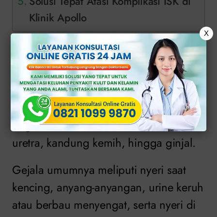
Solusi Tepat Atasi Komplikasi ISK di
Klinik Apollo
X
Apa Itu ISK?
Infeksi Saluran Kemih (ISK) adalah
kondisi ketika bakteri menginfeksi
bagian saluran kemih, mulai dari
uretra, kandung kemih, hingga ginjal.
Gejala umumnya meliputi nyeri saat
kencing, anyang-anyangan, urine keruh
atau berbau menyengat, serta nyeri di