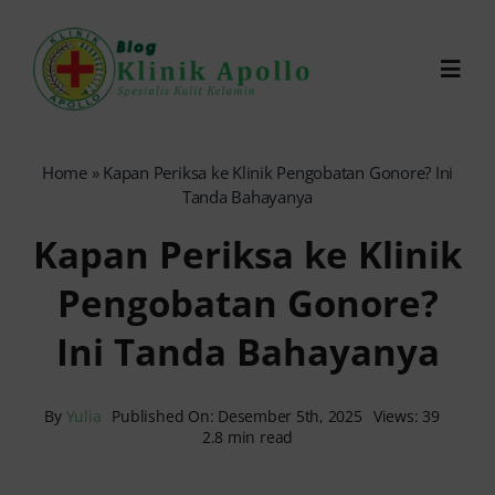
Skip
to
Toggl
content
Navig
Chat Dokter
Home
»
Kapan Periksa ke Klinik Pengobatan Gonore? Ini
Tanda Bahayanya
0821-1099-9870
Kapan Periksa ke Klinik
Pengobatan Gonore?
Reservasi Online
Ini Tanda Bahayanya
Search
for:
By
Yulia
Published On: Desember 5th, 2025
Views: 39
2.8 min read