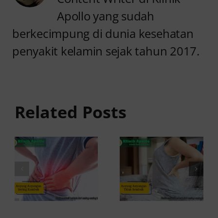
Apollo yang sudah
berkecimpung di dunia kesehatan
penyakit kelamin sejak tahun 2017.
Anyang
Penyebab
anyangan
Anyang
Tidak
anyangan
Sembuh?
Related Posts
Sering
Ini
Kambuh
Penyebab
dan Cara
dan
Atasinya
Solusinya