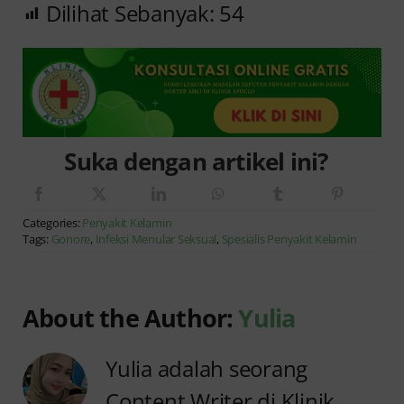
Dilihat Sebanyak:
54
Suka dengan artikel ini?
Categories:
Penyakit Kelamin
Tags:
Gonore
,
Infeksi Menular Seksual
,
Spesialis Penyakit Kelamin
About the Author:
Yulia
Yulia adalah seorang
Content Writer di Klinik