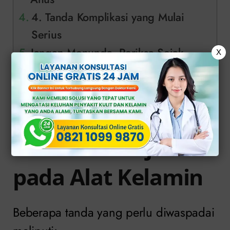
4. Tanda Komplikasi yang Mulai
Serius
Jangan Menunda, Periksa Sejak
X
Dini
Solusi Tepat Atasi Gonore di Klinik
Apollo
1. Muncul Gejala
pada Alat Kelamin
Beberapa tanda yang perlu diwaspadai