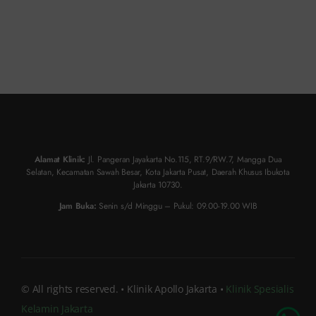
Alamat Klinik:
Jl. Pangeran Jayakarta No.115, RT.9/RW.7, Mangga Dua
Selatan, Kecamatan Sawah Besar, Kota Jakarta Pusat, Daerah Khusus Ibukota
Jakarta 10730.
Jam Buka:
Senin s/d Minggu – Pukul: 09.00-19.00 WIB
Chat Dokter
© All rights reserved. • Klinik Apollo Jakarta •
Klinik Spesialis
Kelamin Jakarta