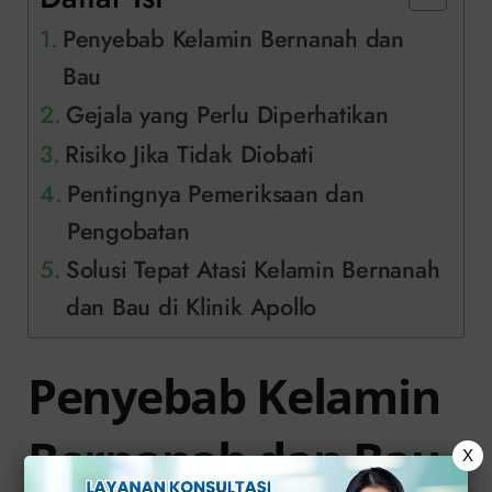
Penyebab Kelamin Bernanah dan
Bau
Gejala yang Perlu Diperhatikan
Risiko Jika Tidak Diobati
Pentingnya Pemeriksaan dan
Pengobatan
Solusi Tepat Atasi Kelamin Bernanah
dan Bau di Klinik Apollo
Penyebab Kelamin
Bernanah dan Bau
X