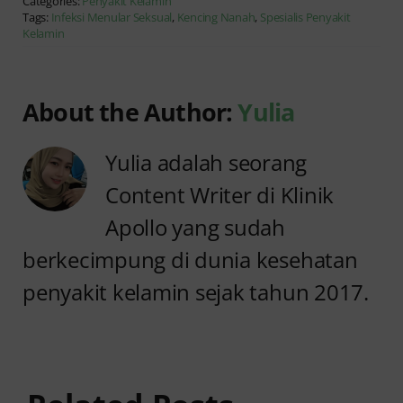
Categories:
Penyakit Kelamin
Tags:
Infeksi Menular Seksual
,
Kencing Nanah
,
Spesialis Penyakit
Kelamin
About the Author:
Yulia
Yulia adalah seorang
Content Writer di Klinik
Apollo yang sudah
berkecimpung di dunia kesehatan
penyakit kelamin sejak tahun 2017.
Anyang
Penyebab
anyangan
Anyang
Tidak
anyangan
Sembuh?