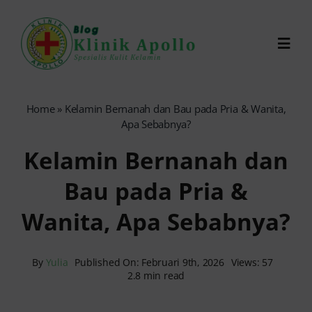
Skip
to
Toggl
content
Navig
Chat Dokter
Home
»
Kelamin Bernanah dan Bau pada Pria & Wanita,
Apa Sebabnya?
0821-1099-9870
Kelamin Bernanah dan
Bau pada Pria &
Reservasi Online
Wanita, Apa Sebabnya?
Search
for:
By
Yulia
Published On: Februari 9th, 2026
Views: 57
2.8 min read