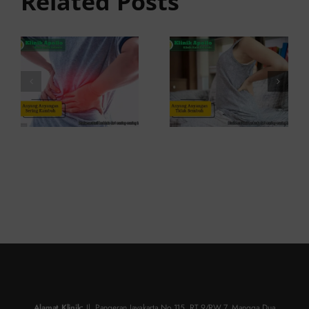
Related Posts
Sering
Ini
Kambuh
Penyebab
dan Cara
dan
Atasinya
Solusinya
Alamat Klinik:
Jl. Pangeran Jayakarta No.115, RT.9/RW.7, Mangga Dua