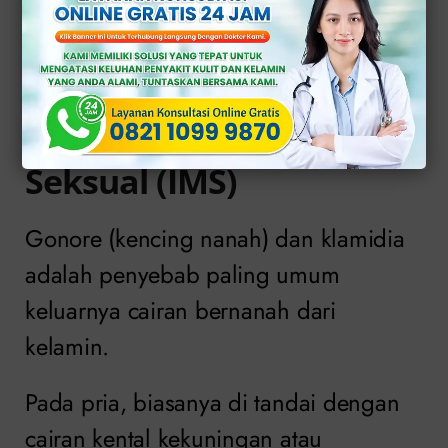
Beberapa kondisi medis yang dapat
menyebabkan keluhan ini antara lain:
1. Infeksi Menular
Seksual (IMS)
Gonore (kencing nanah) dan klamidia
adalah penyebab paling umum
keluarnya cairan bernanah dari
kelamin.
Pada pria, biasanya di tandai dengan
cairan kental kekuningan atau