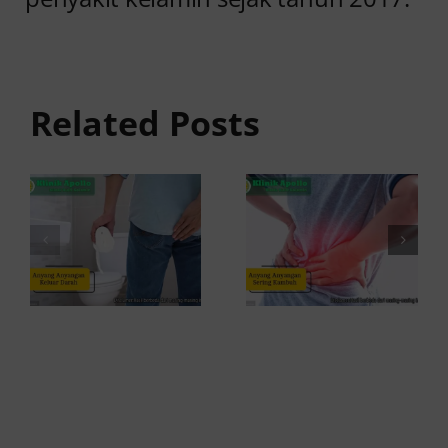
Anyang
Penyebab
anyangan
Anyang
Keluar
anyangan
Related Posts
Darah:
Sering
Penyebab
Kambuh
dan Kapan
dan Cara
ke Dokter
Atasinya