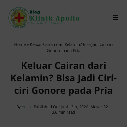
Skip
to
Toggl
content
Navig
Chat Dokter
Home
»
Keluar Cairan dari Kelamin? Bisa Jadi Ciri-ciri
Gonore pada Pria
0821-1099-9870
Keluar Cairan dari
Kelamin? Bisa Jadi Ciri-
Reservasi Online
ciri Gonore pada Pria
Search
for:
By
Yulia
Published On: Juni 13th, 2026
Views: 32
3.6 min read