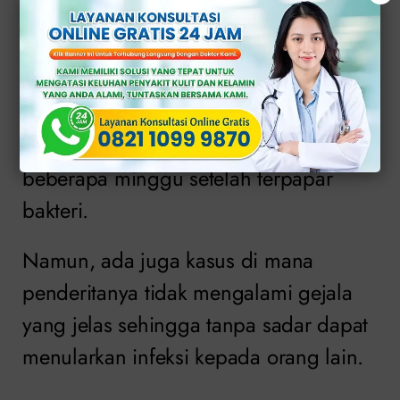
(kondom atau pelindung) dengan
pasangan seksual yang terinfeksi.
Pada pria, gejala gonore biasanya
muncul dalam beberapa hari hingga
beberapa minggu setelah terpapar
bakteri.
Namun, ada juga kasus di mana
penderitanya tidak mengalami gejala
yang jelas sehingga tanpa sadar dapat
menularkan infeksi kepada orang lain.