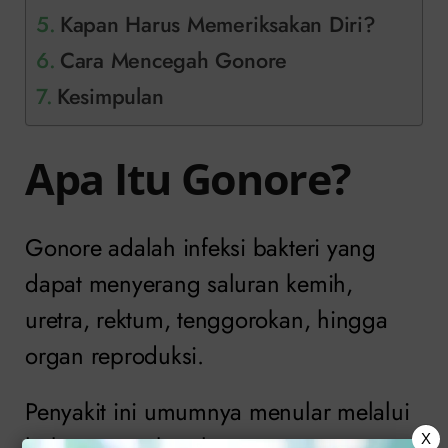
Kapan Harus Memeriksakan Diri?
Cara Mencegah Gonore
Kesimpulan
Apa Itu Gonore?
Gonore adalah infeksi bakteri yang
dapat menyerang saluran kemih,
uretra, rektum, tenggorokan, hingga
organ reproduksi.
Penyakit ini umumnya menular melalui
hubungan seksual tanpa pengaman
X