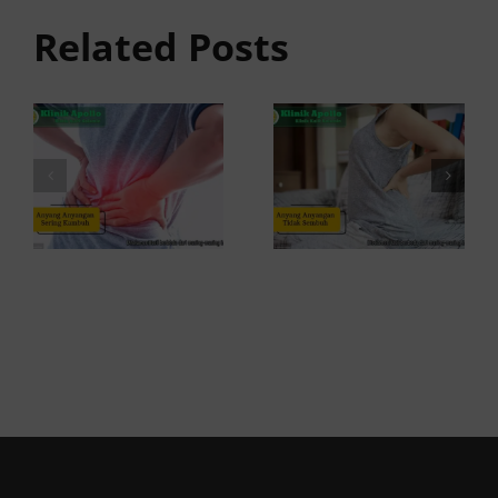
anyangan
Sembuh?
Related Posts
Sering
Ini
Kambuh
Penyebab
dan Cara
dan
Atasinya
Solusinya