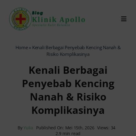
Skip
to
Toggl
content
Navig
Chat Dokter
Home
»
Kenali Berbagai Penyebab Kencing Nanah &
Risiko Komplikasinya
0821-1099-9870
Kenali Berbagai
Penyebab Kencing
Reservasi Online
Nanah & Risiko
Search
Komplikasinya
for:
By
Yulia
Published On: Mei 15th, 2026
Views: 34
2.9 min read