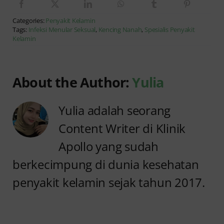
Categories:
Penyakit Kelamin
Tags:
Infeksi Menular Seksual
,
Kencing Nanah
,
Spesialis Penyakit
Kelamin
About the Author:
Yulia
Yulia adalah seorang
Content Writer di Klinik
Apollo yang sudah
berkecimpung di dunia kesehatan
penyakit kelamin sejak tahun 2017.
Anyang
Penyebab
anyangan
Anyang
Tidak