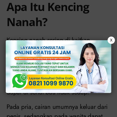
Apa Itu Kencing
Nanah?
Kencing nanah sering di kaitkan
X
dengan infeksi pada saluran reproduksi
atau saluran kemih.
Cairan yang keluar biasanya berwarna
putih, kuning, atau kehijauan dan
dapat di sertai bau tidak sedap.
Pada pria, cairan umumnya keluar dari
penis, sedangkan pada wanita dapat