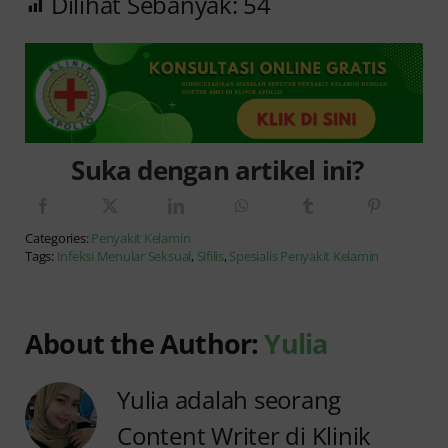
Dilihat Sebanyak:
54
Suka dengan artikel ini?
Categories:
Penyakit Kelamin
Tags:
Infeksi Menular Seksual
,
Sifilis
,
Spesialis Penyakit Kelamin
About the Author:
Yulia
Yulia adalah seorang
Content Writer di Klinik