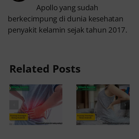
Apollo yang sudah
berkecimpung di dunia kesehatan
penyakit kelamin sejak tahun 2017.
Anyang
Penyebab
anyangan
Anyang
Tidak
anyangan
Sembuh?
Related Posts
Sering
Ini
Kambuh
Penyebab
dan Cara
dan
Atasinya
Solusinya