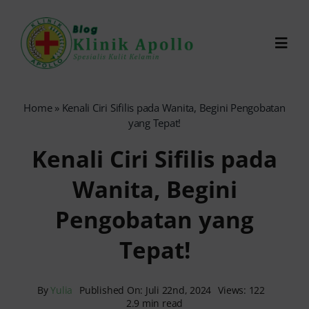
Skip
to
Toggl
content
Navig
Chat Dokter
Home
»
Kenali Ciri Sifilis pada Wanita, Begini Pengobatan
yang Tepat!
0821-1099-9870
Kenali Ciri Sifilis pada
Wanita, Begini
Reservasi Online
Pengobatan yang
Search
Tepat!
for:
By
Yulia
Published On: Juli 22nd, 2024
Views: 122
2.9 min read