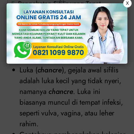
Pengobatan Sifilis yang Tepat
X
Solusi Tepat Penanganan Sifilis di
Klinik Apollo
1. Tahap Primer
Luka (
chancre
), gejala awal sifilis
adalah luka kecil yang tidak nyeri,
namanya
chancre
. Luka ini
biasanya muncul di tempat infeksi,
seperti vulva, vagina, atau leher
rahim.