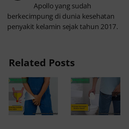
Apollo yang sudah
berkecimpung di dunia kesehatan
penyakit kelamin sejak tahun 2017.
Anyang
Kencing
anyangan
Sedikit
Keluar
dan Sakit:
Related Posts
Darah:
Penyebab
Penyebab
dan Cara
dan Kapan
Mengatasinya
ke Dokter