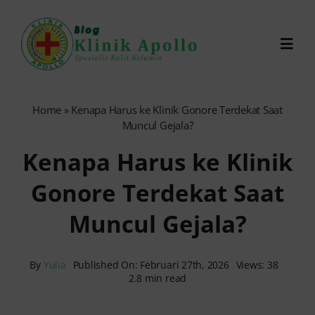
Skip
to
Toggl
content
Navig
Chat Dokter
Home
»
Kenapa Harus ke Klinik Gonore Terdekat Saat
Muncul Gejala?
0821-1099-9870
Kenapa Harus ke Klinik
Gonore Terdekat Saat
Reservasi Online
Muncul Gejala?
Search
for:
By
Yulia
Published On: Februari 27th, 2026
Views: 38
2.8 min read