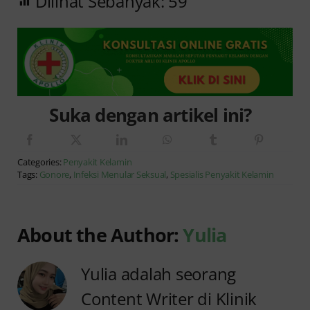
Dilihat Sebanyak:
59
Suka dengan artikel ini?
Categories:
Penyakit Kelamin
Tags:
Gonore
,
Infeksi Menular Seksual
,
Spesialis Penyakit Kelamin
About the Author:
Yulia
Yulia adalah seorang
Content Writer di Klinik