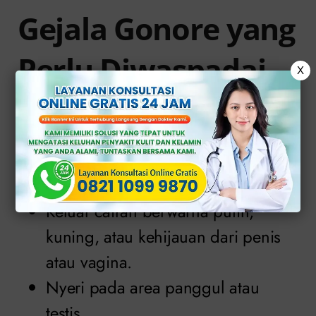
Gejala Gonore yang
Perlu Diwaspadai
X
Beberapa tanda umum gonore
meliputi:
Nyeri atau perih saat kencing.
Keluar cairan berwarna putih,
kuning, atau kehijauan dari penis
atau vagina.
Nyeri pada area panggul atau
testis.