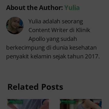
About the Author:
Yulia
Yulia adalah seorang
Content Writer di Klinik
Apollo yang sudah
berkecimpung di dunia kesehatan
penyakit kelamin sejak tahun 2017.
Anyang
Penyebab
anyangan
Anyang
Tidak
anyangan
Sembuh?
Related Posts
Sering
Ini
Kambuh
Penyebab
dan Cara