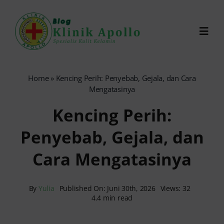
Skip
to
Toggl
content
Navig
Chat Dokter
Home
»
Kencing Perih: Penyebab, Gejala, dan Cara
Mengatasinya
0821-1099-9870
Kencing Perih:
Penyebab, Gejala, dan
Reservasi Online
Cara Mengatasinya
Search
for:
By
Yulia
Published On: Juni 30th, 2026
Views: 32
4.4 min read