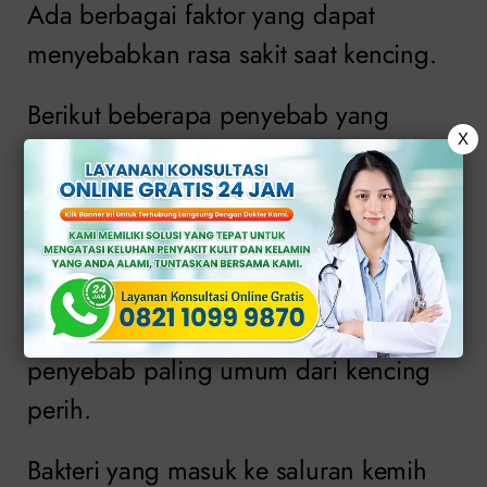
Ada berbagai faktor yang dapat
menyebabkan rasa sakit saat kencing.
Berikut beberapa penyebab yang
X
paling sering di temukan.
1. Infeksi Saluran Kemih
(ISK)
Infeksi saluran kemih (ISK) merupakan
penyebab paling umum dari kencing
perih.
Bakteri yang masuk ke saluran kemih