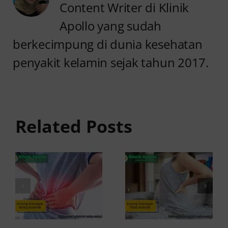
Content Writer di Klinik
Apollo yang sudah
berkecimpung di dunia kesehatan
penyakit kelamin sejak tahun 2017.
Anyang
Penyebab
anyangan
Anyang
Tidak
anyangan
Sembuh?
Related Posts
Sering
Ini
Kambuh
Penyebab
dan Cara
dan
Atasinya
Solusinya