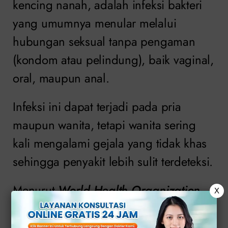
kencing nanah, adalah infeksi bakteri
yang umumnya menular melalui
hubungan seksual tanpa pengaman
(kondom atau pelindung), baik vaginal,
oral, maupun anal.
Infeksi ini dapat terjadi pada pria
maupun wanita, tetapi wanita sering
kali mengalami gejala yang tidak khas
sehingga penyakit lebih sulit terdeteksi.
Menurut
World Health Organization
,
X
gonore termasuk salah satu infeksi
menular seksual (IMS) yang paling