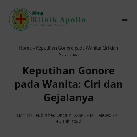
Skip
to
Toggl
content
Navig
Chat Dokter
Home
»
Keputihan Gonore pada Wanita: Ciri dan
Gejalanya
0821-1099-9870
Keputihan Gonore
pada Wanita: Ciri dan
Reservasi Online
Gejalanya
Search
for:
By
Yulia
Published On: Juni 22nd, 2026
Views: 27
4.3 min read