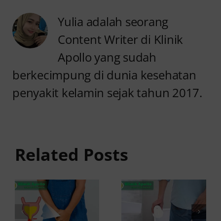
Yulia adalah seorang
Content Writer di Klinik
Apollo yang sudah
berkecimpung di dunia kesehatan
penyakit kelamin sejak tahun 2017.
Anyang
Kencing
anyangan
Sedikit
Keluar
dan Sakit:
Related Posts
Darah:
Penyebab
Penyebab
dan Cara
dan Kapan
Mengatasinya
ke Dokter