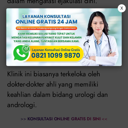
dalam mengatasi ejakulasi dini.
X
Klinik ejakulasi dini di Jakarta adalah
pusat medis yang mengkhususkan diri
dalam mengatasi masalah ejakulasi dini
dan gangguan kesehatan seksual
lainnya pada pria.
Klinik ini biasanya terkeloka oleh
dokter-dokter ahli yang memiliki
keahlian dalam bidang urologi dan
andrologi.
>>
KONSULTASI ONLINE GRATIS DI SINI
<<