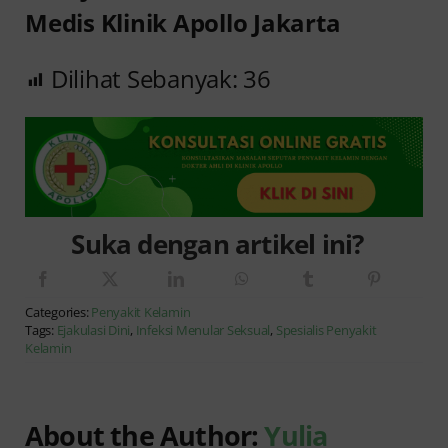
Medis Klinik Apollo Jakarta
Dilihat Sebanyak:
36
Suka dengan artikel ini?
Categories:
Penyakit Kelamin
Tags:
Ejakulasi Dini
,
Infeksi Menular Seksual
,
Spesialis Penyakit
Kelamin
About the Author:
Yulia