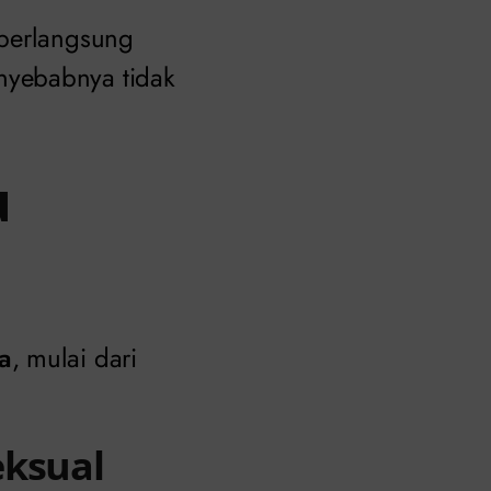
berlangsung
nyebabnya tidak
u
a
, mulai dari
eksual