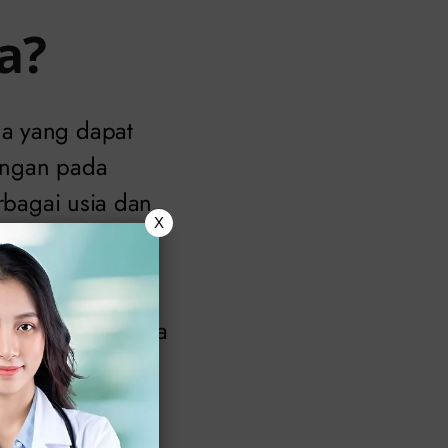
a?
na yang dapat
dangan pada
erbagai usia dan
X
rbakar, atau
g karena letaknya
meriksaan medis