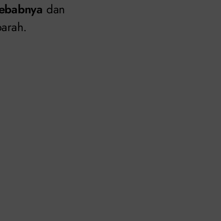
ebabnya
dan
parah.