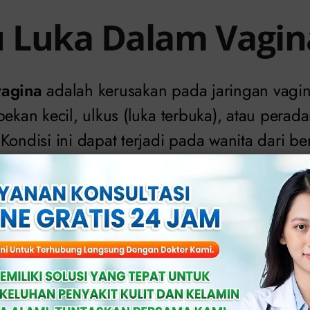
u Luka Dalam Vagin
vagina
adalah kerusakan pada jaringan vagi
bekan kecil, ulkus (luka terbuka), atau pera
Kondisi ini dapat terjadi pada wanita dari b
rtai gejala lain seperti nyeri, gatal, sensasi te
asus, mungkin sulit terlihat secara langsun
n dalam saluran vagina. Oleh karena itu, pe
perlukan untuk memastikan penyebabnya.