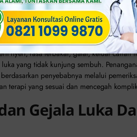
Health Organization
, luka pada vagina dapa
kondisi kesehatan, termasuk infeksi menular
ngan, atau gangguan pada area reproduksi wan
t di alami oleh wanita dan perlu di perhatikan
erti nyeri, rasa terbakar, gatal, keluar cairan 
u luka yang tidak kunjung sembuh. Penangan
n berdasarkan penyebabnya melalui pemerik
n terapi yang sesuai dan mencegah komplikas
dan Gejala Luka D