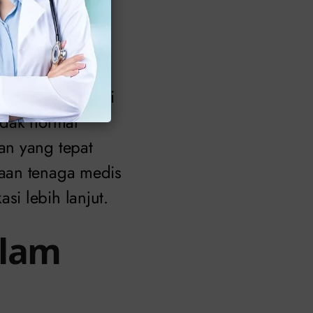
t berkaitan
 seksual (IMS),
ita.
 terutama jika di
tidak normal
an yang tepat
saan tenaga medis
i lebih lanjut.
alam