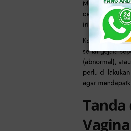
Menurut
World 
dengan berbagai 
iritasi, perada
Kondisi ini dapa
sertai gejala sep
(abnormal), ata
perlu di lakuka
agar mendapatka
Tanda 
Vagina