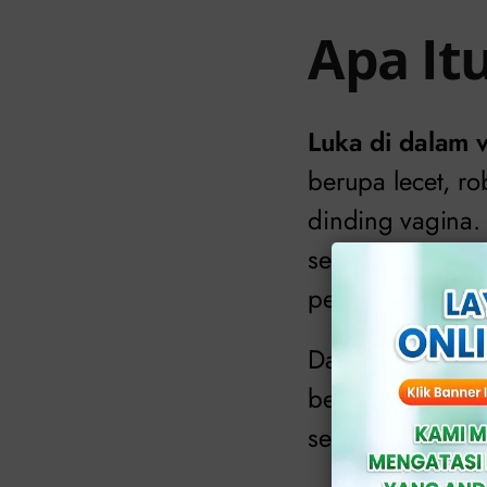
Apa It
Luka di dalam 
berupa lecet, ro
dinding vagina. 
sering kali di se
perdarahan.
Dalam beberapa k
berada di bagia
sering kali di 