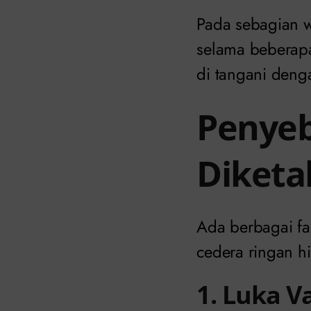
Pada sebagian w
selama beberap
di tangani deng
Penyeb
Diketa
Ada berbagai f
cedera ringan hi
1. Luka V