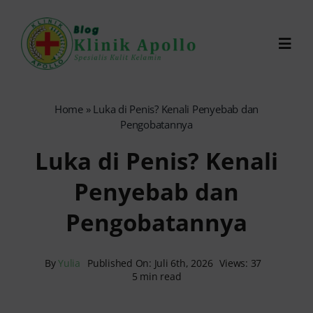
Skip
to
Toggl
content
Navig
Chat Dokter
Home
»
Luka di Penis? Kenali Penyebab dan
Pengobatannya
0821-1099-9870
Luka di Penis? Kenali
Penyebab dan
Reservasi Online
Pengobatannya
Search
for:
By
Yulia
Published On: Juli 6th, 2026
Views: 37
5 min read