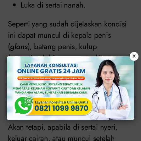
Luka di sertai nanah.
Seperti yang sudah dijelaskan kondisi
ini dapat muncul di kepala penis
(
glans
), batang penis, kulup
(preputium), hingga area sekitar
X
kemaluan.
Contohnya luka tersebut tidak selalu di
sebabkan oleh penyakit menular
seksual (PMS).
Akan tetapi, apabila di sertai nyeri,
keluar cairan, atau muncul setelah