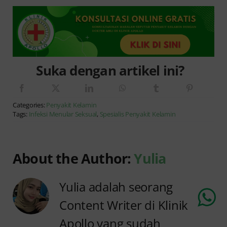
Suka dengan artikel ini?
Categories:
Penyakit Kelamin
Tags:
Infeksi Menular Seksual
,
Spesialis Penyakit Kelamin
About the Author:
Yulia
Chat Dokter
Yulia adalah seorang
Content Writer di Klinik
Apollo yang sudah