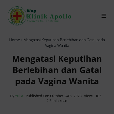
Skip
to
Toggl
content
Navig
Chat Dokter
Home
»
Mengatasi Keputihan Berlebihan dan Gatal pada
Vagina Wanita
0821-1099-9870
Mengatasi Keputihan
Berlebihan dan Gatal
Reservasi Online
pada Vagina Wanita
Search
for:
By
Yulia
Published On: Oktober 24th, 2023
Views: 163
2.5 min read