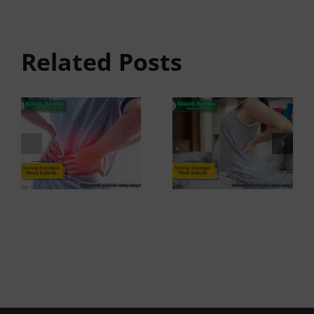
anyangan
Anyang
Tidak
anyangan
Sembuh?
Related Posts
Sering
Ini
Kambuh
Penyebab
dan Cara
dan
Atasinya
Solusinya