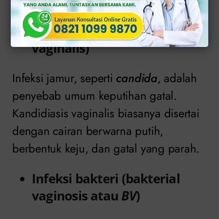
Inilah penyebabnya:
Infeksi jamur (kandidiasis
vaginalis)
Infeksi jamur, seperti
candida
, adalah
penyebab umum keputihan gatal.
Kandidiasis vaginalis biasanya disertai
dengan cairan berwarna putih,
berbentuk keju, dan gatal yang parah.
Infeksi bakteri (bakterial
vaginosis atau
BV
)