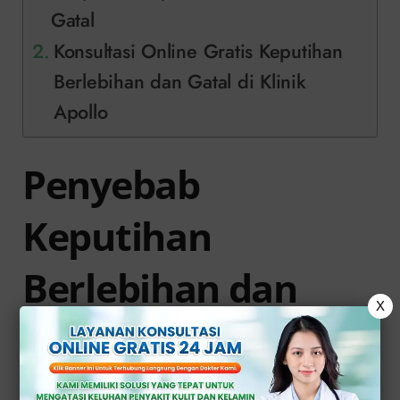
Gatal
Konsultasi Online Gratis Keputihan
Berlebihan dan Gatal di Klinik
Apollo
Penyebab
Keputihan
Berlebihan dan
X
Gatal