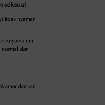
n seksual
di tidak nyaman
tidaknyamanan
g normal dan
rekomendasikan