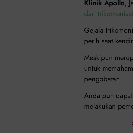
Klinik Apollo
, 
dari trikomonias
Gejala trikomoni
perih saat kenci
Meskipun merupa
untuk memahami c
pengobatan.
Anda pun dapat
melakukan pemer