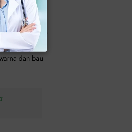
iliki warna hijau
warna dan bau
a