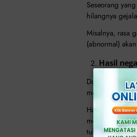
Seseorang yang 
hilangnya gejal
Misalnya, rasa g
(abnormal) akan 
Hasil nega
Dokter ahli mun
menjalani peng
Hasil negatif pa
menunjukkan ba
tubuh, menanda