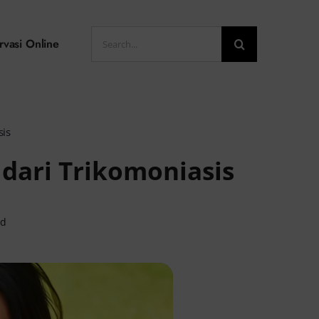
Search
rvasi Online
for:
sis
dari Trikomoniasis
ad