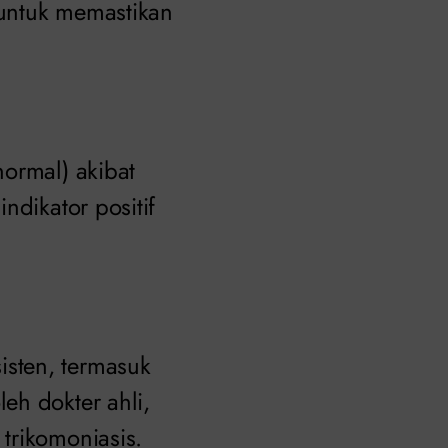
 untuk memastikan
ormal) akibat
ndikator positif
sten, termasuk
eh dokter ahli,
trikomoniasis.