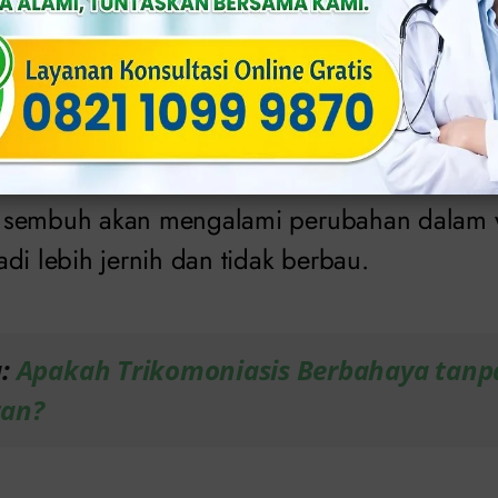
n warna dan bau keputihan
isebabkan oleh trikomoniasis seringkali mem
ijauan dan dapat berbau tidak sedap.
 sembuh akan mengalami perubahan dalam 
di lebih jernih dan tidak berbau.
a:
Apakah Trikomoniasis Berbahaya tanp
tan?