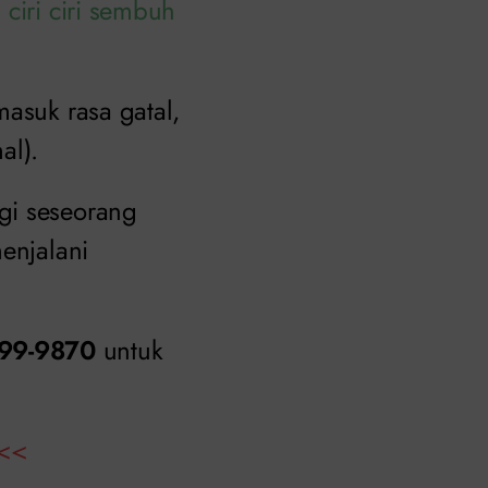
i
ciri ciri sembuh
masuk rasa gatal,
al).
gi seseorang
enjalani
99-9870
untuk
<<