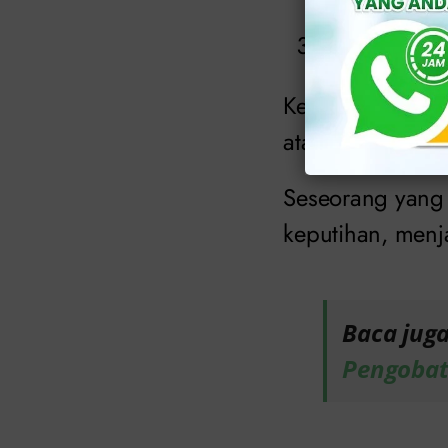
Perubaha
Keputihan yang d
atau kuning keh
Seseorang yang
keputihan, menja
Baca jug
Pengoba