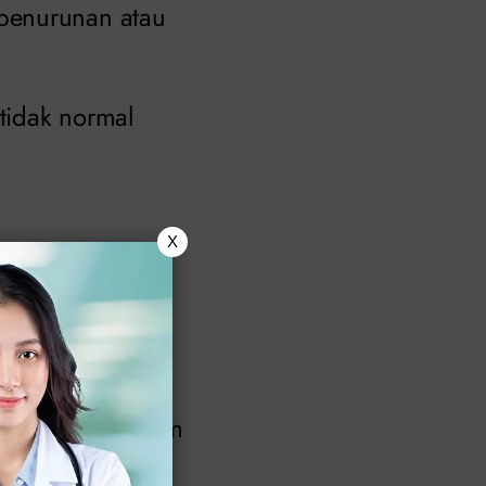
penurunan atau
 tidak normal
X
elah seseorang
ultur,
 terdeteksi dalam