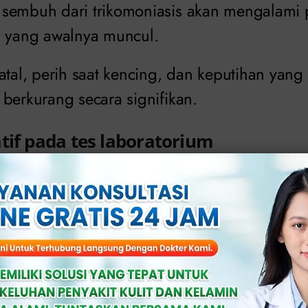
sembuh dari trikomoniasis akan mengalami 
a yang awalnya muncul.
atal, perih saat kencing, dan keputihan yang
berkurang secara signifikan.
tif pada tes laboratorium
gkin merekomendasikan tes laboratorium set
obatan.
da tes laboratorium, seperti tes
PCR
atau tes k
hwa parasit
Trichomonas vaginalis
tidak lagi
kan kesembuhan.