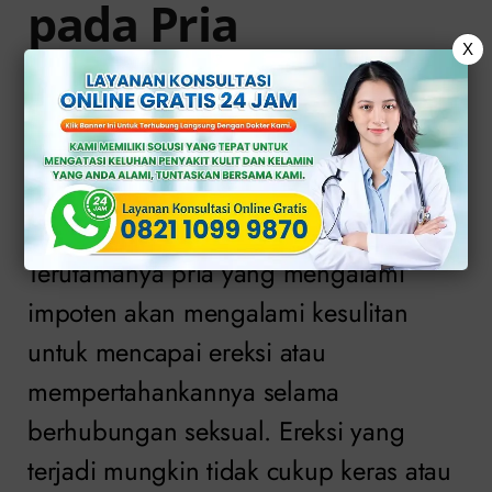
pada Pria
X
Inilah Ciri Cirinya:
Kesulitan mencapai atau
mempertahankan ereksi
Terutamanya pria yang mengalami
impoten akan mengalami kesulitan
untuk mencapai ereksi atau
mempertahankannya selama
berhubungan seksual. Ereksi yang
terjadi mungkin tidak cukup keras atau