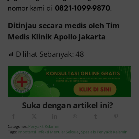
nomor kami di
0821-1099-9870
.
Ditinjau secara medis oleh Tim
Medis Klinik Apollo Jakarta
Dilihat Sebanyak:
48
Suka dengan artikel ini?
Categories:
Penyakit Kelamin
Tags:
Impotensi
,
Infeksi Menular Seksual
,
Spesialis Penyakit Kelamin