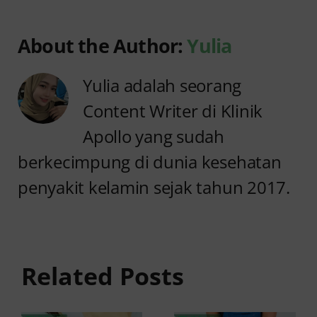
About the Author:
Yulia
Yulia adalah seorang
Content Writer di Klinik
Apollo yang sudah
berkecimpung di dunia kesehatan
penyakit kelamin sejak tahun 2017.
Anyang
Kencing
anyangan
Sedikit
dan Perut
dan Sakit:
Related Posts
Bawah
Penyebab