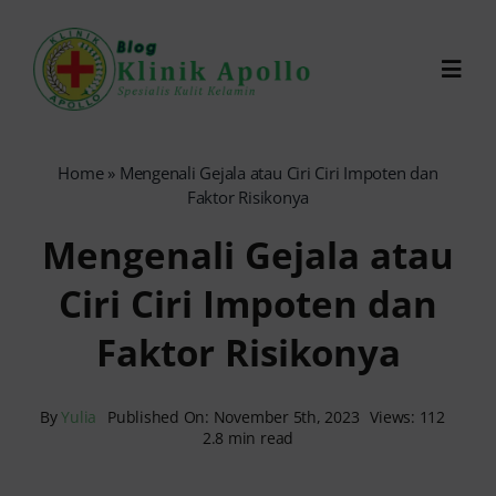
Skip
to
Toggl
content
Navig
Chat Dokter
Home
»
Mengenali Gejala atau Ciri Ciri Impoten dan
Faktor Risikonya
0821-1099-9870
Mengenali Gejala atau
Ciri Ciri Impoten dan
Reservasi Online
Faktor Risikonya
Search
for:
By
Yulia
Published On: November 5th, 2023
Views: 112
2.8 min read