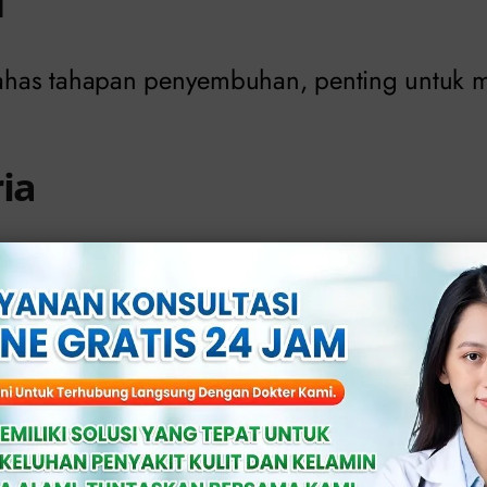
as tahapan penyembuhan, penting untuk m
ria
n berwarna putih, kuning, atau kehijauan dari
erih saat kencing.
engkak pada testis.
anita
dak normal (abnormal).