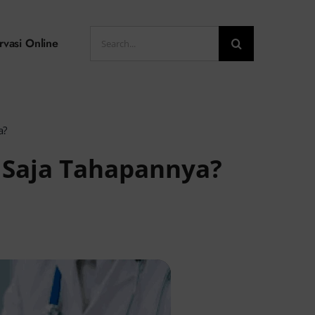
Search
rvasi Online
for:
a?
 Saja Tahapannya?