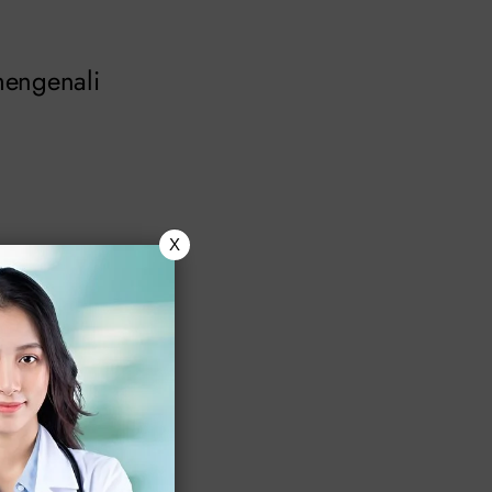
engenali
X
 penis.