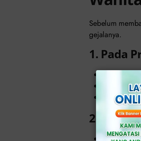
Sebelum membah
gejalanya.
1. Pada P
Keluar caira
Nyeri atau p
Nyeri atau b
2. Pada W
Keputihan ti