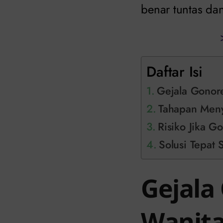
benar tuntas da
Daftar Isi
Gejala Gonor
Tahapan Men
Risiko Jika G
Solusi Tepat
Gejala
Wanit