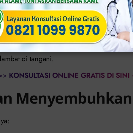
erkemih.
ul.
i luar siklus menstruasi.
 penderita tidak mengalami gejala yang jel
rlambat di tangani.
>>
KONSULTASI ONLINE GRATIS DI SINI
an Menyembuhkan
nya: