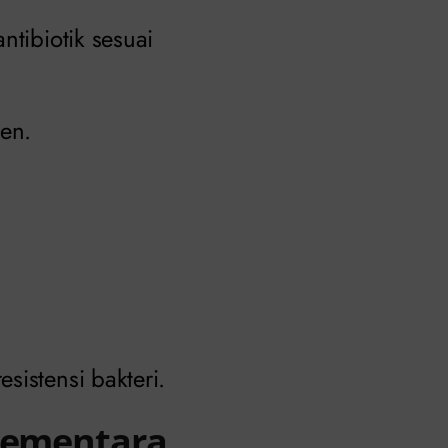
ntibiotik sesuai
ien.
sistensi bakteri.
 Sementara