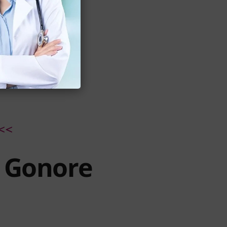
as, sehingga
<<
 Gonore