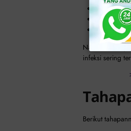
Nyeri saat b
Nyeri pangg
Perdarahan d
Namun, sebagian
infeksi sering te
Tahap
Berikut tahapan