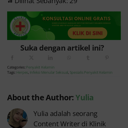
Dilihat Sebanyak:
29
Suka dengan artikel ini?
Categories:
Penyakit Kelamin
Tags:
Herpes
,
Infeksi Menular Seksual
,
Spesialis Penyakit Kelamin
About the Author:
Yulia
Yulia adalah seorang
Content Writer di Klinik