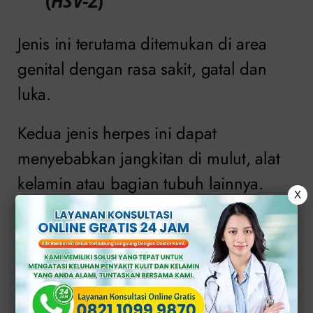
(
HSV
-2)
Jenis ini terutama ditemukan di area
genital dengan rasa sakit, gatal dan
luka.
Kedua jenis herpes ini dapat
menyebabkan jangkitan di mulut, alat
kelamin atau bagian tubuh lainnya.
X
Daftar Isi
Kenali Komplikasi Herpes yang
Tidak Mendapat Pengobatan
Pemeriksaan di Klinik Herpes