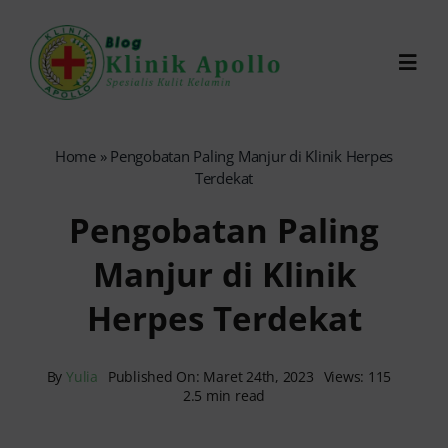
Skip
to
Toggl
content
Navig
Chat Dokter
Home
»
Pengobatan Paling Manjur di Klinik Herpes
Terdekat
0821-1099-9870
Pengobatan Paling
Manjur di Klinik
Reservasi Online
Herpes Terdekat
Search
for:
By
Yulia
Published On: Maret 24th, 2023
Views: 115
2.5 min read