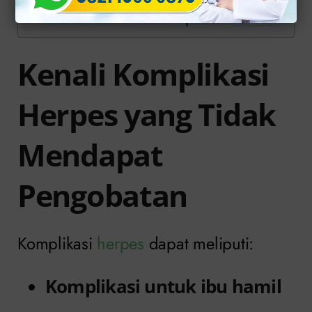
Terdekat atau Klinik Apollo
Kenali Komplikasi
Herpes yang Tidak
Mendapat
Pengobatan
Komplikasi
herpes
dapat meliputi:
Komplikasi untuk ibu hamil