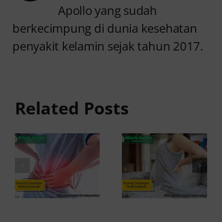
Apollo yang sudah
berkecimpung di dunia kesehatan
penyakit kelamin sejak tahun 2017.
Anyang
Penyebab
anyangan
Anyang
Tidak
anyangan
Sembuh?
Related Posts
Sering
Ini
Kambuh
Penyebab
dan Cara
dan
Atasinya
Solusinya