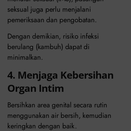
seksual juga perlu menjalani
pemeriksaan dan pengobatan.
Dengan demikian, risiko infeksi
berulang (kambuh) dapat di
minimalkan.
4. Menjaga Kebersihan
Organ Intim
Bersihkan area genital secara rutin
menggunakan air bersih, kemudian
keringkan dengan baik.