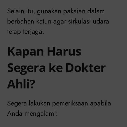
Selain itu, gunakan pakaian dalam
berbahan katun agar sirkulasi udara
tetap terjaga.
Kapan Harus
Segera ke Dokter
Ahli?
Segera lakukan pemeriksaan apabila
Anda mengalami: