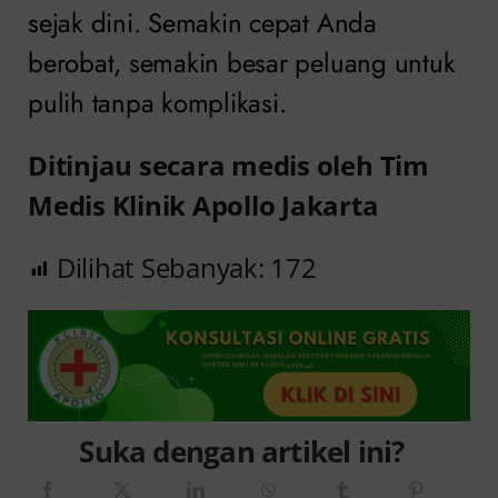
sejak dini. Semakin cepat Anda
berobat, semakin besar peluang untuk
pulih tanpa komplikasi.
Ditinjau secara medis oleh Tim
Medis Klinik Apollo Jakarta
Dilihat Sebanyak:
172
Suka dengan artikel ini?