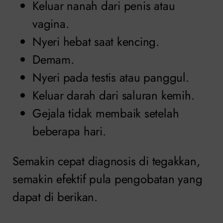
Keluar nanah dari penis atau
vagina.
Nyeri hebat saat kencing.
Demam.
Nyeri pada testis atau panggul.
Keluar darah dari saluran kemih.
Gejala tidak membaik setelah
beberapa hari.
Semakin cepat diagnosis di tegakkan,
semakin efektif pula pengobatan yang
dapat di berikan.