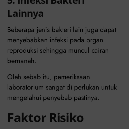
5. Infeksi Bakteri
Lainnya
Beberapa jenis bakteri lain juga dapat
menyebabkan infeksi pada organ
reproduksi sehingga muncul cairan
bernanah.
Oleh sebab itu, pemeriksaan
laboratorium sangat di perlukan untuk
mengetahui penyebab pastinya.
Faktor Risiko