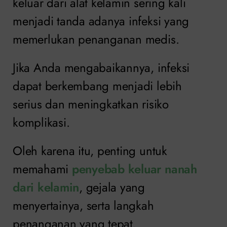
keluar dari alat kelamin sering kali
menjadi tanda adanya infeksi yang
memerlukan penanganan medis.
Jika Anda mengabaikannya, infeksi
dapat berkembang menjadi lebih
serius dan meningkatkan risiko
komplikasi.
Oleh karena itu, penting untuk
memahami
penyebab keluar nanah
dari kelamin
, gejala yang
menyertainya, serta langkah
penanganan yang tepat.