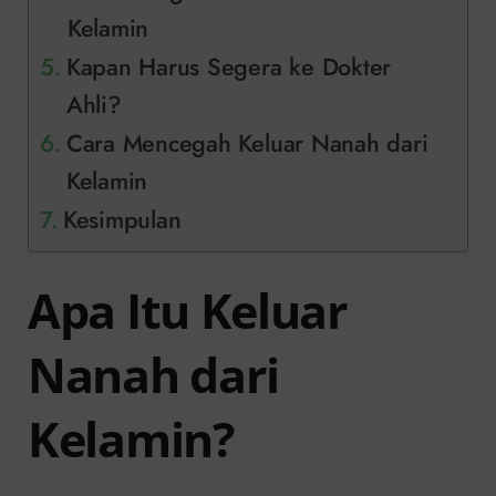
Kelamin
Kapan Harus Segera ke Dokter
Ahli?
Cara Mencegah Keluar Nanah dari
Kelamin
Kesimpulan
Apa Itu Keluar
Nanah dari
Kelamin?