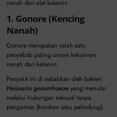
nanah dari alat kelamin.
1. Gonore (Kencing
Nanah)
Gonore merupakan salah satu
penyebab paling umum keluarnya
nanah dari kelamin.
Penyakit ini di sebabkan oleh bakteri
Neisseria gonorrhoeae
yang menular
melalui hubungan seksual tanpa
pengaman (kondom atau pelindung).