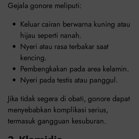
Gejala gonore meliputi:
Keluar cairan berwarna kuning atau
hijau seperti nanah.
Nyeri atau rasa terbakar saat
kencing.
Pembengkakan pada area kelamin.
Nyeri pada testis atau panggul.
Jika tidak segera di obati, gonore dapat
menyebabkan komplikasi serius,
termasuk gangguan kesuburan.