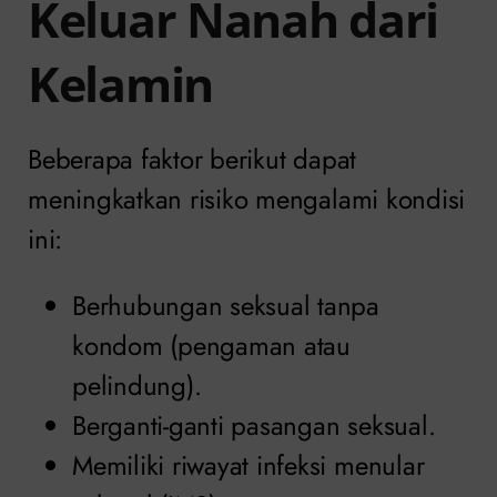
Keluar Nanah dari
Kelamin
Beberapa faktor berikut dapat
meningkatkan risiko mengalami kondisi
ini:
Berhubungan seksual tanpa
kondom (pengaman atau
pelindung).
Berganti-ganti pasangan seksual.
Memiliki riwayat infeksi menular