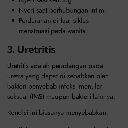
Nyeri saat berhubungan intim.
Perdarahan di luar siklus
menstruasi pada wanita.
3. Uretritis
Uretritis adalah peradangan pada
uretra yang dapat di sebabkan oleh
bakteri penyebab infeksi menular
seksual (IMS) maupun bakteri lainnya.
Kondisi ini biasanya menyebabkan: