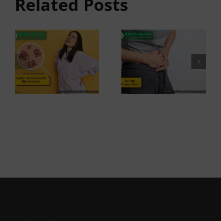
Related Posts
Kelamin:
Kenali
Apakah
Penyebab
Bisa
&
Sembuh
Solusinya
Total?