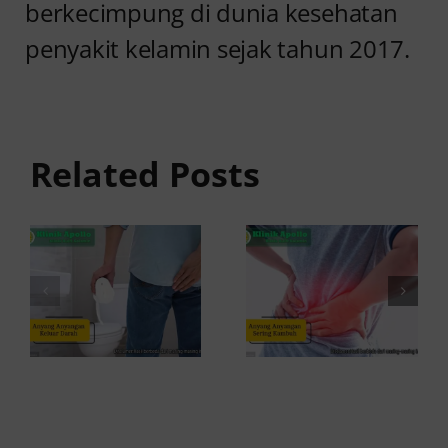
berkecimpung di dunia kesehatan
penyakit kelamin sejak tahun 2017.
Anyang
Penyebab
anyangan
Anyang
Keluar
anyangan
Related Posts
Darah:
Sering
Penyebab
Kambuh
dan Kapan
dan Cara
ke Dokter
Atasinya