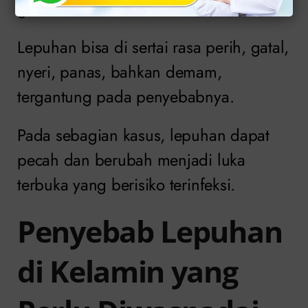
genital.
Lepuhan bisa di sertai rasa perih, gatal,
nyeri, panas, bahkan demam,
tergantung pada penyebabnya.
Pada sebagian kasus, lepuhan dapat
pecah dan berubah menjadi luka
terbuka yang berisiko terinfeksi.
Penyebab Lepuhan
di Kelamin yang