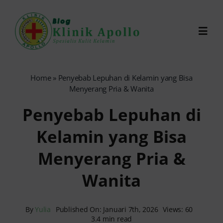
Skip
to
Toggl
content
Navig
Chat Dokter
Home
»
Penyebab Lepuhan di Kelamin yang Bisa
Menyerang Pria & Wanita
0821-1099-9870
Penyebab Lepuhan di
Kelamin yang Bisa
Reservasi Online
Menyerang Pria &
Search
Wanita
for:
By
Yulia
Published On: Januari 7th, 2026
Views: 60
3.4 min read