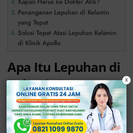
Kapan Harus ke Dokter Ahli?
Penanganan Lepuhan di Kelamin
yang Tepat
Solusi Tepat Atasi Lepuhan Kelamin
di Klinik Apollo
Apa Itu Lepuhan di
Kelamin?
X
Lepuhan di kelamin adalah kondisi
munculnya gelembung kecil berisi
cairan, luka basah, atau lecet di area