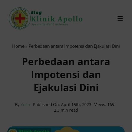
Skip
to
Toggl
content
Navig
Chat Dokter
Home
»
Perbedaan antara Impotensi dan Ejakulasi Dini
Perbedaan antara
0821-1099-9870
Impotensi dan
Reservasi Online
Ejakulasi Dini
Search
for:
By
Yulia
Published On: April 15th, 2023
Views: 165
2.3 min read