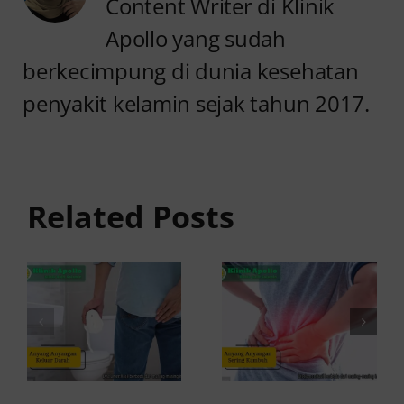
Content Writer di Klinik
Apollo yang sudah
berkecimpung di dunia kesehatan
penyakit kelamin sejak tahun 2017.
Anyang
Penyebab
anyangan
Anyang
Keluar
anyangan
Related Posts
Darah:
Sering
Penyebab
Kambuh
dan Kapan
dan Cara
ke Dokter
Atasinya