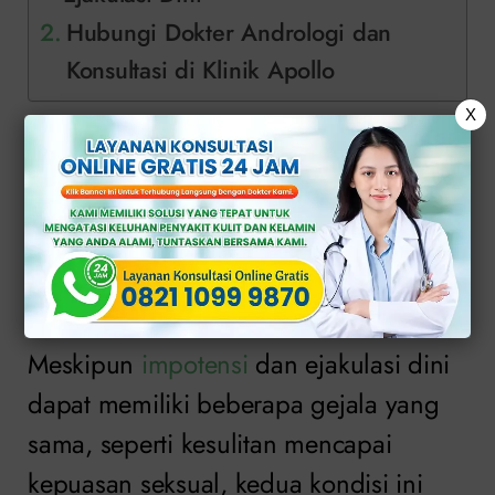
Hubungi Dokter Andrologi dan
Konsultasi di Klinik Apollo
X
Perbedaan antara
Impotensi dan
Ejakulasi Dini
Meskipun
impotensi
dan ejakulasi dini
dapat memiliki beberapa gejala yang
sama, seperti kesulitan mencapai
kepuasan seksual, kedua kondisi ini