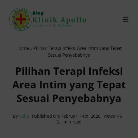
Skip
to
Toggl
content
Navig
Chat Dokter
Home
»
Pilihan Terapi Infeksi Area Intim yang Tepat
Sesuai Penyebabnya
0821-1099-9870
Pilihan Terapi Infeksi
Area Intim yang Tepat
Reservasi Online
Sesuai Penyebabnya
Search
for:
By
Yulia
Published On: Februari 14th, 2026
Views: 45
3.1 min read