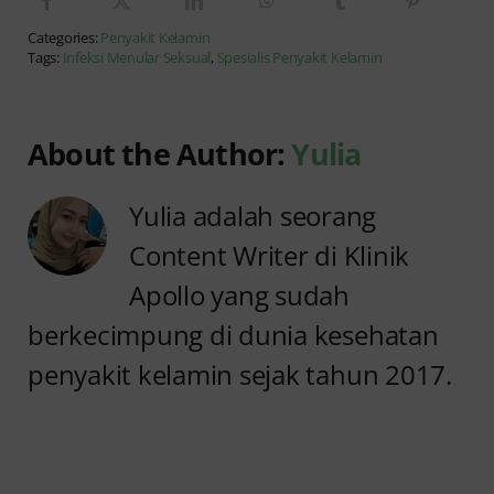
Categories:
Penyakit Kelamin
Tags:
Infeksi Menular Seksual
,
Spesialis Penyakit Kelamin
About the Author:
Yulia
Yulia adalah seorang
Content Writer di Klinik
Apollo yang sudah
berkecimpung di dunia kesehatan
penyakit kelamin sejak tahun 2017.
Anyang
Penyebab
anyangan
Anyang
Tidak
anyangan