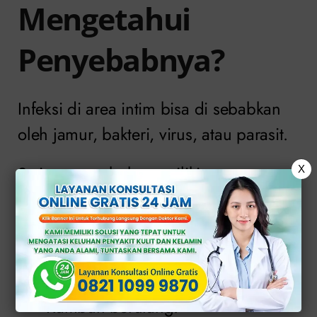
Mengetahui
Penyebabnya?
Infeksi di area intim bisa di sebabkan
oleh jamur, bakteri, virus, atau parasit.
Setiap penyebab memiliki cara
X
penanganan yang berbeda.
Jika terapi tidak tepat, infeksi bisa:
Tidak sembuh sepenuhnya.
Kambuh berulang.