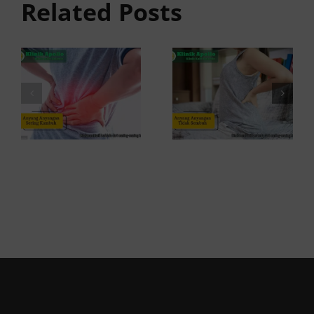
Sembuh?
Related Posts
Sering
Ini
Kambuh
Penyebab
dan Cara
dan
Atasinya
Solusinya