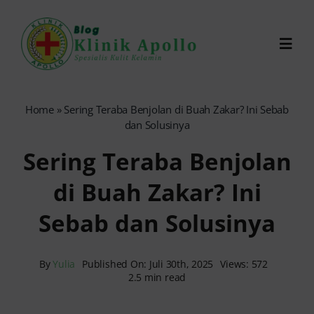
Skip
to
Toggl
content
Navig
Chat Dokter
Home
»
Sering Teraba Benjolan di Buah Zakar? Ini Sebab
dan Solusinya
0821-1099-9870
Sering Teraba Benjolan
di Buah Zakar? Ini
Reservasi Online
Sebab dan Solusinya
Search
for:
By
Yulia
Published On: Juli 30th, 2025
Views: 572
2.5 min read