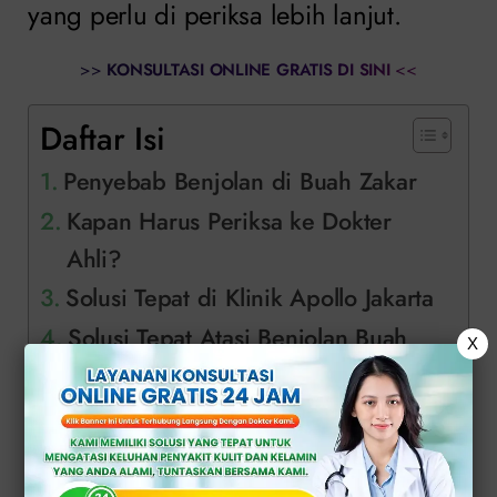
yang perlu di periksa lebih lanjut.
>>
KONSULTASI ONLINE GRATIS DI SINI
<<
Daftar Isi
Penyebab Benjolan di Buah Zakar
Kapan Harus Periksa ke Dokter
Ahli?
Solusi Tepat di Klinik Apollo Jakarta
Solusi Tepat Atasi Benjolan Buah
X
Zakar di Klinik Apollo
Penyebab Benjolan