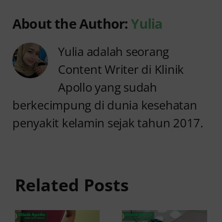
About the Author:
Yulia
Yulia adalah seorang
Content Writer di Klinik
Apollo yang sudah
berkecimpung di dunia kesehatan
penyakit kelamin sejak tahun 2017.
Jangan
Sunat
Abai
Dewasa
Benjolan
untuk
di Kantung
Pria, Apa
Related Posts
Buah
Saja
Zakar, Ini
Keuntungan