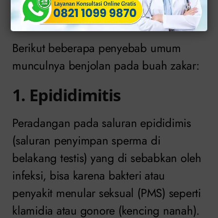
di Buah Zakar
Berikut beberapa penyebab umum
munculnya benjolan pada buah zakar:
1. Epididimitis
Peradangan pada saluran epididimis
(saluran penyimpan sperma di
belakang testis) yang di sebabkan oleh
infeksi, bisa karena bakteri atau
penyakit menular seksual (PMS) seperti
klamidia atau gonore (kencing nanah).