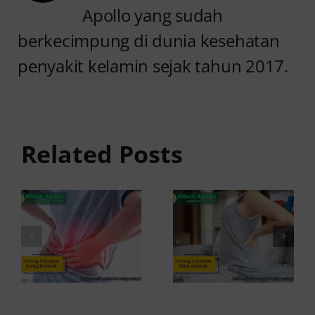
Apollo yang sudah
berkecimpung di dunia kesehatan
penyakit kelamin sejak tahun 2017.
Anyang
Penyebab
anyangan
Anyang
Tidak
anyangan
Sembuh?
Related Posts
Sering
Ini
Kambuh
Penyebab
dan Cara
dan
Atasinya
Solusinya