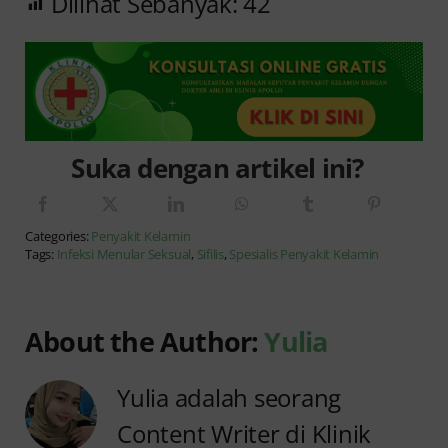
Dilihat Sebanyak:
42
Suka dengan artikel ini?
Categories:
Penyakit Kelamin
Tags:
Infeksi Menular Seksual
,
Sifilis
,
Spesialis Penyakit Kelamin
About the Author:
Yulia
Yulia adalah seorang
Content Writer di Klinik