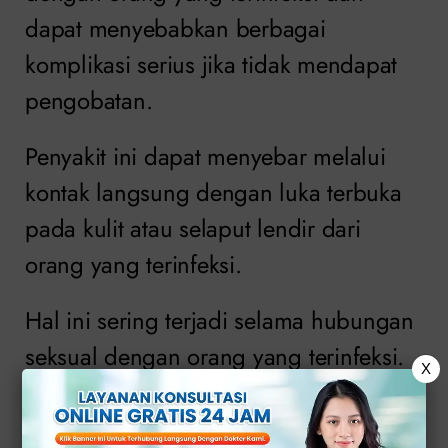
dapat menyebabkan berbagai
komplikasi serius jika tidak mendapat
pengobatan.
Penyakit ini dapat menyebar melalui
kontak langsung dengan luka terbuka
pada kulit atau selaput lendir dari
orang yang terinfeksi.
Hal ini sering terjadi selama hubungan
seksual dengan orang yang terinfeksi.
X
Penyebarannya juga dapat terjadi
melalui penggunaan jarum suntik yang