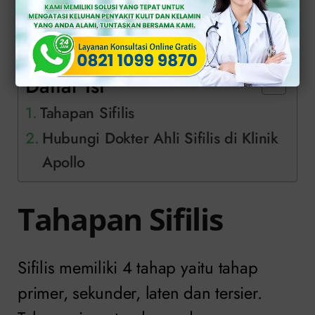
terkontaminasi atau melalui transfusi
darah yang terkontaminasi.
Daftar Isi
Tahapan Sifilis
Hubungi Dokter Ahli Sifilis di Klinik
Apollo
Tahapan Sifilis
Sifilis memiliki 4 tahap yaitu tahap
primer, sekunder, laten dan tersier.