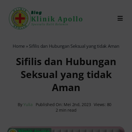
Skip
to
Toggl
content
Navig
Chat Dokter
Home
»
Sifilis dan Hubungan Seksual yang tidak Aman
Sifilis dan Hubungan
0821-1099-9870
Seksual yang tidak
Reservasi Online
Aman
Search
for:
By
Yulia
Published On: Mei 2nd, 2023
Views: 80
2 min read