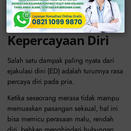
1. Menurunnya
Kepercayaan Diri
Salah satu dampak paling nyata dari
ejakulasi dini (ED) adalah turunnya rasa
percaya diri pada pria.
Ketika seseorang merasa tidak mampu
memuaskan pasangan seksual, hal ini
bisa memicu perasaan malu, rendah
diri, bahkan menghindari hubungan