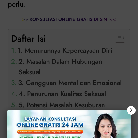
perlu.
>>
KONSULTASI ONLINE GRATIS DI SINI
<<
Daftar Isi
1. Menurunnya Kepercayaan Diri
2. Masalah Dalam Hubungan
Seksual
3. Gangguan Mental dan Emosional
4. Penurunan Kualitas Seksual
5. Potensi Masalah Kesuburan
X
Apa yang Harus Anda Lakukan?
Solusi Tepat Atasi Efek Ejakulasi Dini
di Klinik Apollo