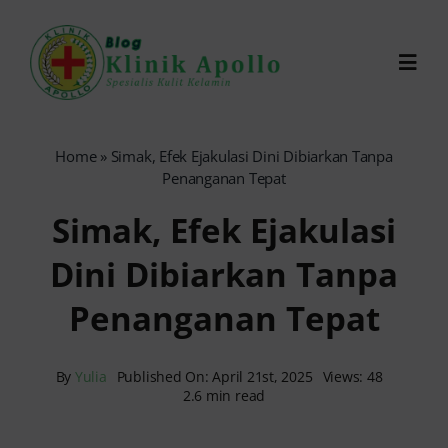
Skip
to
Toggl
content
Navig
Chat Dokter
Home
»
Simak, Efek Ejakulasi Dini Dibiarkan Tanpa
Penanganan Tepat
0821-1099-9870
Simak, Efek Ejakulasi
Dini Dibiarkan Tanpa
Reservasi Online
Penanganan Tepat
Search
for:
By
Yulia
Published On: April 21st, 2025
Views: 48
2.6 min read