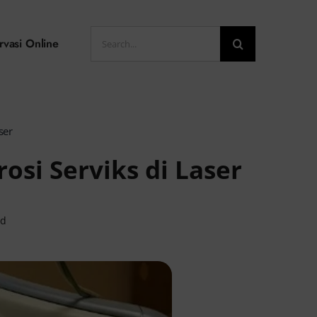
Search
rvasi Online
for:
ser
osi Serviks di Laser
ad