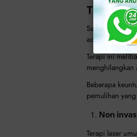
Terapi La
Salah satu pend
adalah terapi las
Terapi ini meli
menghilangkan 
Beberapa keuntun
pemulihan yang c
Non invasi
Terapi laser um