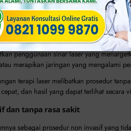
ser untuk Erosi Serviks
ekatan yang semakin populer dalam pengobat
er.
batkan penggunaan sinar laser yang menarget
atau merapikan jaringan yang mengalami pe
gan terapi laser melibatkan prosedur tanpa 
epat, dan hasil yang dapat terlihat secara vi
f dan tanpa rasa sakit
umnya sebagai prosedur non invasif yang ti