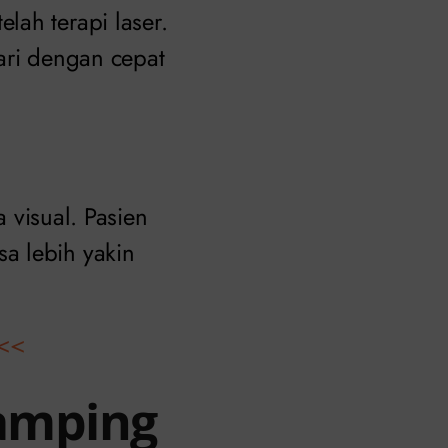
lah terapi laser.
ari dengan cepat
a visual. Pasien
a lebih yakin
<<
amping