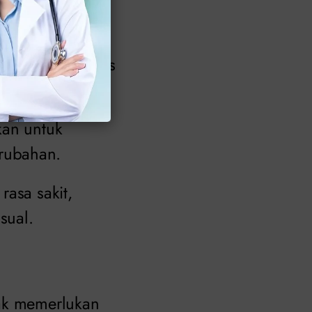
an erosi serviks
kan untuk
rubahan.
rasa sakit,
sual.
dak memerlukan