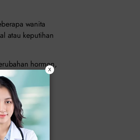
eberapa wanita
l atau keputihan
, perubahan hormon,
X
h dan