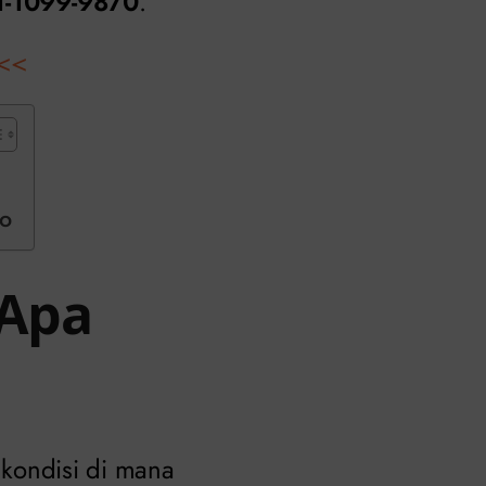
1-1099-9870
.
<<
lo
 Apa
 kondisi di mana