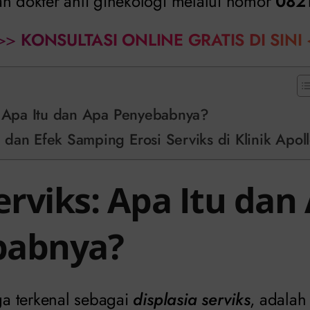
an dokter ahli ginekologi melalui nomor
082
>>
KONSULTASI ONLINE GRATIS DI SINI
: Apa Itu dan Apa Penyebabnya?
dan Efek Samping Erosi Serviks di Klinik Apol
erviks: Apa Itu dan
babnya?
uga terkenal sebagai
displasia serviks
, adalah