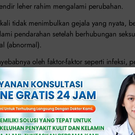
 lendir leher rahim mengalami perubahan.
kali tidak menimbulkan gejala yang nyata, b
ami pendarahan setelah berhubungan seksua
al (abnormal).
nyebabnya oleh faktor-faktor seperti infeksi
erhadap
HPV
(
Human Papilloma Virus
).
a:
Faham Mendalam, Erosi Serviks Adala
enyebabnya