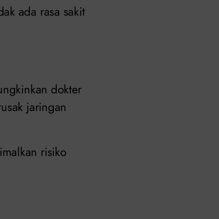
ak ada rasa sakit
mungkinkan dokter
rusak jaringan
malkan risiko