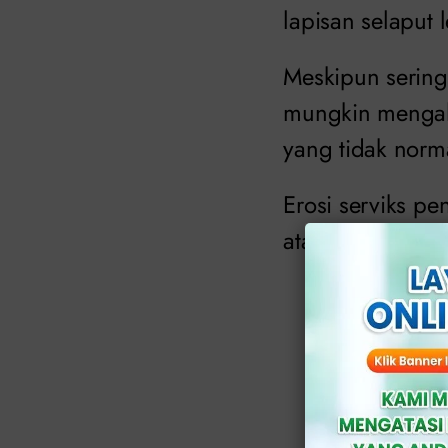
lapisan selaput
Meskipun sering
mungkin mengal
yang tidak norm
Erosi serviks pe
atau paparan t
Baca jug
Faktor P