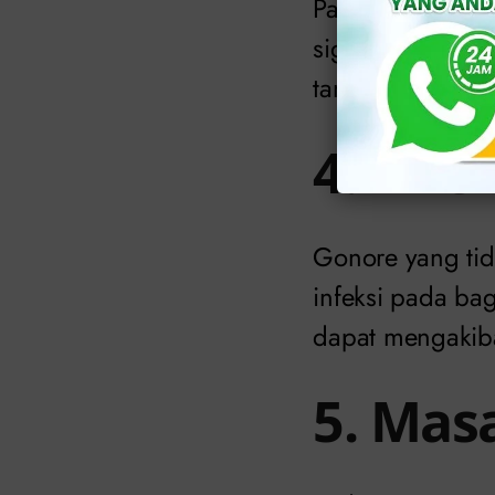
Pada tahap par
signifikan, term
tanda infeksi ya
4. Infe
Gonore yang tid
infeksi pada bagi
dapat mengakiba
5. Mas