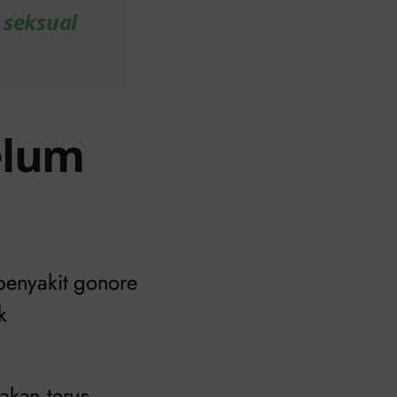
 seksual
elum
penyakit gonore
k
akan terus