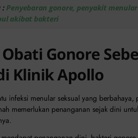
 :
Penyebaran gonore, penyakit menular
ul akibat bakteri
 Obati Gonore Seb
i Klinik Apollo
atu infeksi menular seksual yang berbahaya, 
nah memerlukan penanganan sejak dini untu
ya.
ra mendapat penanganan dini, bakteri gonore 