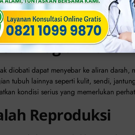
ah, gonore dapat menyebabkan masalah ken
asuk nyeri dan keluarnya nanah dari uretra. I
ng telah menyebar ke saluran kemih.
ksi di Bagian Tubuh
ak diobati dapat menyebar ke aliran darah
an tubuh lainnya seperti kulit, sendi, jantung
tkan kondisi serius yang memerlukan perhat
alah Reproduksi