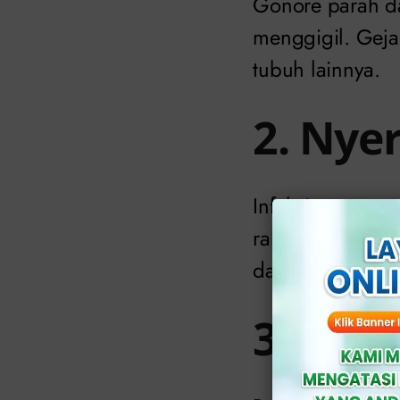
Gonore parah d
menggigil. Geja
tubuh lainnya.
2. Nye
Infeksi gonore 
rahim atau tuba
dan bahkan meni
3. Ken