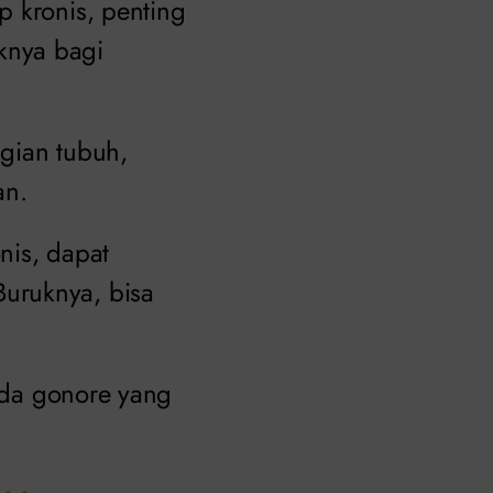
 kronis, penting
nya bagi
gian tubuh,
an.
nis, dapat
uruknya, bisa
anda gonore yang