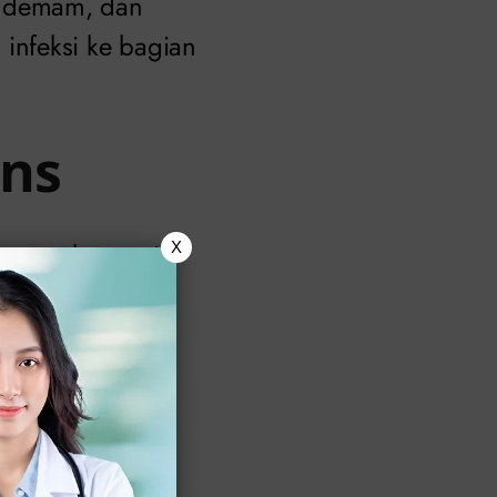
, demam, dan
infeksi ke bagian
ens
anggul seperti
X
gul yang intens