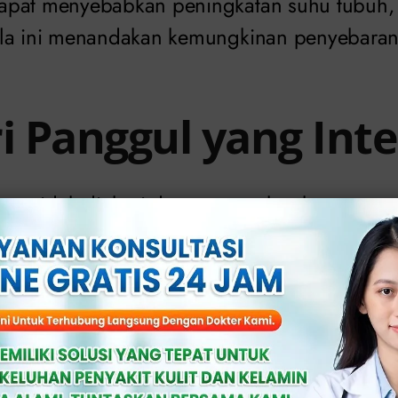
apat menyebabkan peningkatan suhu tubuh
la ini menandakan kemungkinan penyebaran 
ri Panggul yang Int
yang tidak diobati dapat menyebar ke organ p
 falopi pada wanita, menyebabkan nyeri pang
ngkatkan risiko kehamilan ektopik.
cing Keluar Nanah