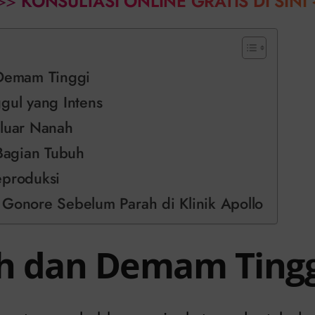
>>
KONSULTASI ONLINE GRATIS DI SINI
 Demam Tinggi
gul yang Intens
eluar Nanah
 Bagian Tubuh
eproduksi
 Gonore Sebelum Parah di Klinik Apollo
uh dan Demam Tingg