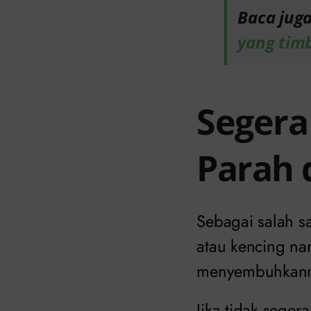
Baca juga
yang timb
Segera
Parah d
Sebagai salah s
atau kencing na
menyembuhkann
Jika tidak sege