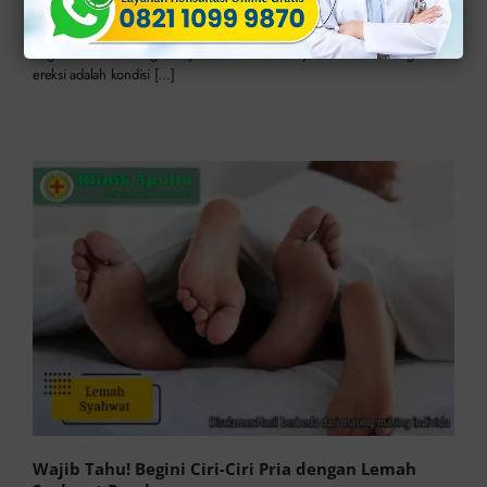
Published On: Juni 9th, 2025
2.2 min read
Klinik Apollo – Pentingnya mengetahui gejala lemah syahwat dan
bagaimana cara mengatasinya. Masalah lemah syahwat atau disfungsi
ereksi adalah kondisi […]
Wajib Tahu! Begini Ciri-Ciri Pria dengan Lemah