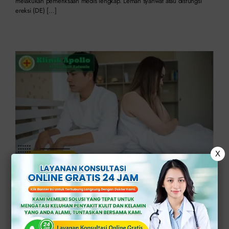
melakukan pemeriksaan medis lengkap. Lemah syahwat atau disfungsi
ereksi (DE) […]
X
Pria Wajib Tahu! Gejala Lemah Syahwat dan Cara
Mengatasinya