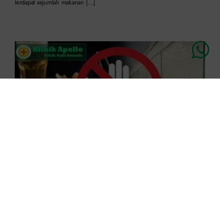
terdapat sejumlah makanan […]
Pantangan Lemah Syahwat, Cegah Komplikasi
Sebelum Terlambat
Published On: Juli 2nd, 2023
3.4 min read
Klinik Apollo – Lemah syahwat merupakan masalah yang harus diatasi
dengan tidak melakukan pantangan karena dapat membuat pria menyesal