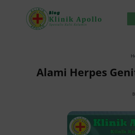
Skip
to
content
H
Alami Herpes Geni