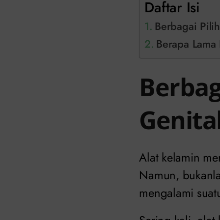
Daftar Isi
Berbagai Pili
Berapa Lama 
Berbag
Genita
Alat kelamin me
Namun, bukanlah
mengalami suatu