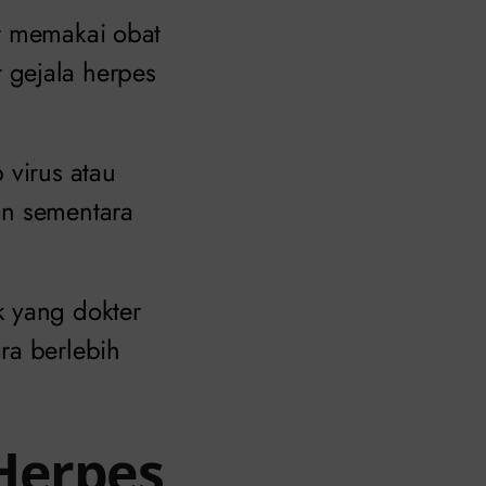
at memakai obat
 gejala herpes
 virus atau
an sementara
k yang dokter
ra berlebih
Herpes