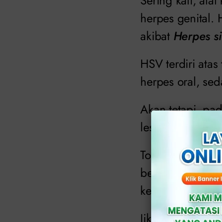
Sering kali, ala
herpes genital.
akibat
Herpes si
HSV terdiri ata
herpes oral, s
Akan tetapi, pa
lesi merah tanp
Tonjolan-tonjola
berbentuk kecil
keruh.
Jika tanda-tanda