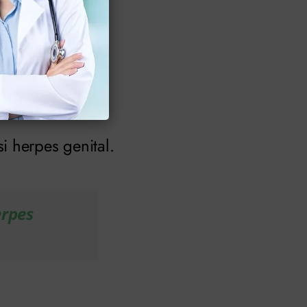
PCR, tes kultur,
berikan obat
i herpes genital.
rpes