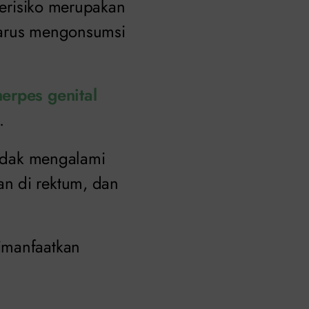
 berisiko merupakan
harus mengonsumsi
herpes genital
s.
tidak mengalami
n di rektum, dan
imanfaatkan