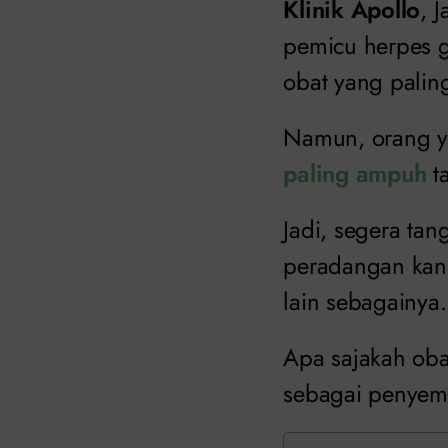
Klinik Apollo
, 
pemicu herpes g
obat yang pali
Namun, orang ya
paling ampuh
ta
Jadi, segera tan
peradangan kand
lain sebagainya.
Apa sajakah oba
sebagai penyem