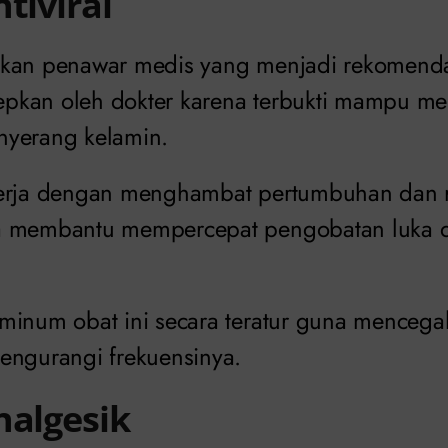
tiviral
akan penawar medis yang menjadi rekomenda
esepkan oleh dokter karena terbukti mampu m
nyerang kelamin.
erja dengan menghambat pertumbuhan dan re
a membantu mempercepat pengobatan luka 
minum obat ini secara teratur guna menceg
engurangi frekuensinya.
nalgesik