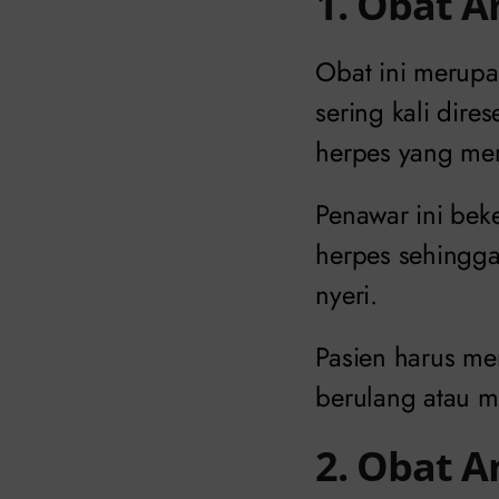
1. Obat An
Obat ini merup
sering kali dir
herpes yang me
Penawar ini bek
herpes sehingg
nyeri.
Pasien harus me
berulang atau m
2. Obat A