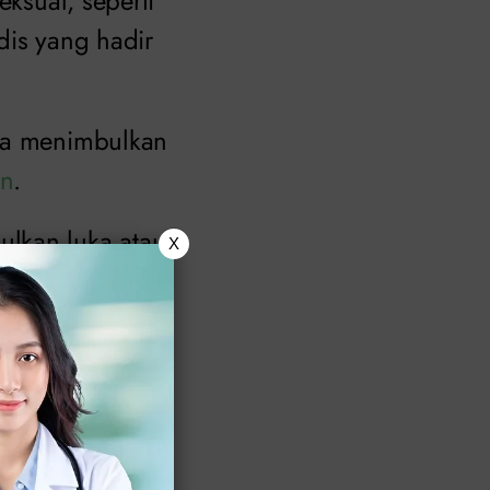
eksual, seperti
dis yang hadir
nya menimbulkan
in
.
ulkan luka atau
X
usia.
but biasanya
ung cairan yang
kepada dokter.