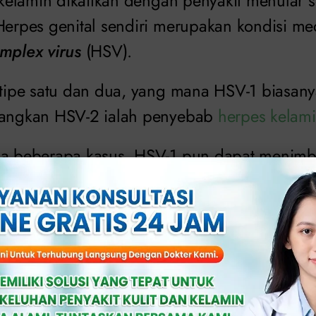
t kelamin dikaitkan dengan penyakit menular s
 Herpes genital sendiri merupakan kondisi me
mplex virus
(HSV).
s tipe satu dan dua, yang mana HSV-1 biasa
edangkan HSV-2 ialah penyebab
herpes kelam
da beberapa kasus, HSV-1 pun dapat menimb
a atau dengan rasa geli di alat kemaluan man
n yang muncul di penis, misalnya. Luka terse
, tumbuh secara berkelompok, dan mengand
 tersebut terjadi pada Anda, segera berobat 