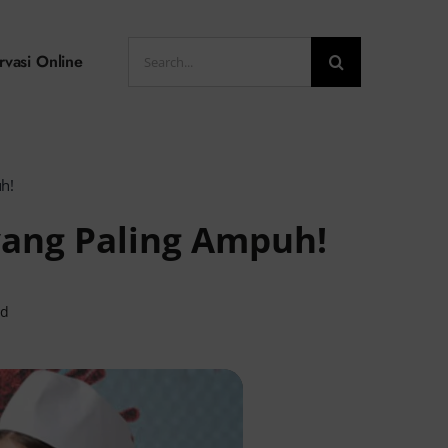
Search
rvasi Online
for:
h!
yang Paling Ampuh!
ad