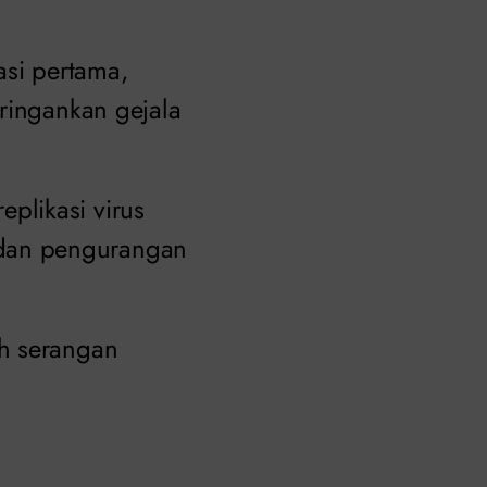
si pertama,
eringankan gejala
plikasi virus
dan pengurangan
ah serangan