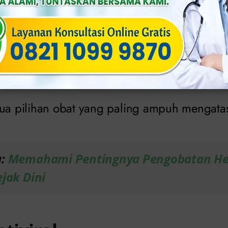
i akan mendiagnosis herpes dengan cara: tes 
.
nkan pemeriksaan, dokter mungkin akan mem
gi keparahan dan kekambuhan gejala.
dua pilihan obat yang paling ampuh mengatas
a:
Memahami Pentingnya Pengobatan He
ejak Dini