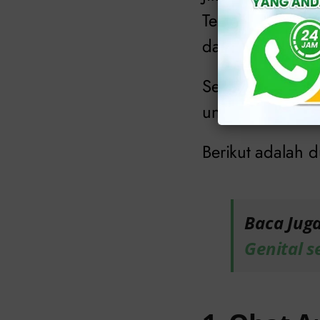
Tenaga medis in
dan tes serologi
Setelah menjala
untuk menguran
Berikut adalah 
Baca Jug
Genital s