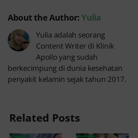
About the Author:
Yulia
Yulia adalah seorang
Content Writer di Klinik
Apollo yang sudah
berkecimpung di dunia kesehatan
penyakit kelamin sejak tahun 2017.
Anyang
Penyebab
anyangan
Anyang
Tidak
anyangan
Sembuh?
Related Posts
Sering
Ini
Kambuh
Penyebab