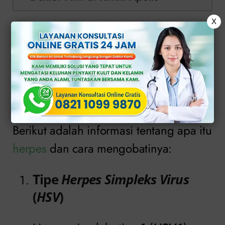
X
Apa itu Herpes dan
Bagaimana Cara
Mengobatinya?
Berikut adalah informasi tentang apa itu
herpes
dan cara mengobatinya:
Tipe
Herpes Simpleks Virus
(
HSV
)