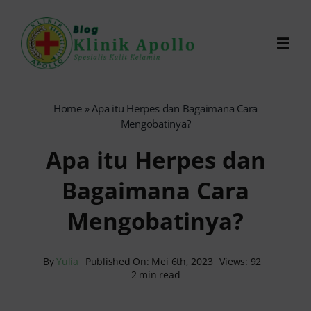
Skip
to
Toggl
content
Navig
Chat Dokter
Home
»
Apa itu Herpes dan Bagaimana Cara
Mengobatinya?
0821-1099-9870
Apa itu Herpes dan
Bagaimana Cara
Reservasi Online
Mengobatinya?
Search
for:
By
Yulia
Published On: Mei 6th, 2023
Views: 92
2 min read