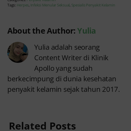
Tags:
Herpes
,
Infeksi Menular Seksual
,
Spesialis Penyakit Kelamin
About the Author:
Yulia
Yulia adalah seorang
Content Writer di Klinik
Apollo yang sudah
berkecimpung di dunia kesehatan
penyakit kelamin sejak tahun 2017.
Anyang
Penyebab
anyangan
Anyang
Tidak
anyangan
Sembuh?
Related Posts
Sering