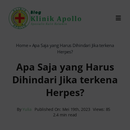
Skip
to
Toggl
content
Navig
Chat Dokter
Home
»
Apa Saja yang Harus Dihindari Jika terkena
Herpes?
0821-1099-9870
Apa Saja yang Harus
Dihindari Jika terkena
Reservasi Online
Herpes?
Search
for:
By
Yulia
Published On: Mei 19th, 2023
Views: 85
2.4 min read