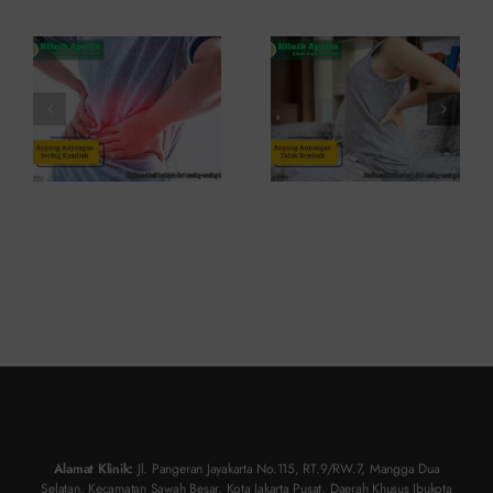
Ini
Kambuh
Penyebab
dan Cara
dan
Atasinya
Solusinya
Alamat Klinik:
Jl. Pangeran Jayakarta No.115, RT.9/RW.7, Mangga Dua
Selatan, Kecamatan Sawah Besar, Kota Jakarta Pusat, Daerah Khusus Ibukota