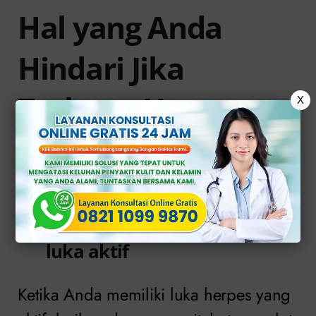
Hal yang Anda
Hindari Jika
Terkena Herpes
X
Beberapa hal yang harus Anda hindari
jika Anda terkena herpes.
Kontak langsung dengan
luka aktif
Ketika Anda memiliki luka herpes yang