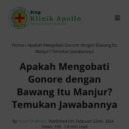
Skip
to
Toggl
content
Navig
Chat Dokter
Home
»
Apakah Mengobati Gonore dengan Bawang Itu
Manjur? Temukan Jawabannya
0821-1099-9870
Apakah Mengobati
Gonore dengan
Reservasi Online
Bawang Itu Manjur?
Search
Temukan Jawabannya
for:
By
Yusuf Shabran
Published On: Februari 22nd, 2024
Views: 195
1.8 min read