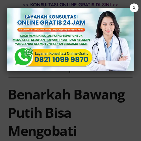
>>
KONSULTASI ONLINE GRATIS DI SINI
<<
X
Daftar Isi
Benarkah Bawang Putih Bisa
Mengobati Penyakit Gonore?
Dapatkan Pengobatan Gonore yang
Aman di Klinik Apollo
Benarkah Bawang
Putih Bisa
Mengobati