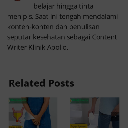
belajar hingga tinta
menipis. Saat ini tengah mendalami
konten-konten dan penulisan
seputar kesehatan sebagai Content
Writer Klinik Apollo.
Anyang
Kencing
anyangan
Sedikit
Keluar
dan Sakit:
Related Posts
Darah:
Penyebab
Penyebab
dan Cara
dan Kapan
Mengatasinya
ke Dokter