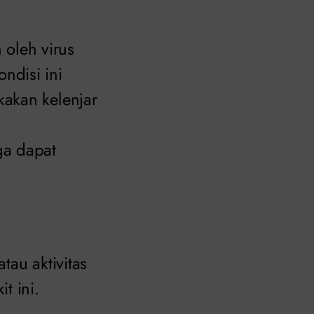
 oleh virus
ndisi ini
kakan kelenjar
a dapat
tau aktivitas
t ini.