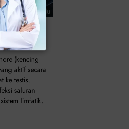
jakarta.com
)
onore (kencing
ng aktif secara
 ke testis.
feksi saluran
sistem limfatik,