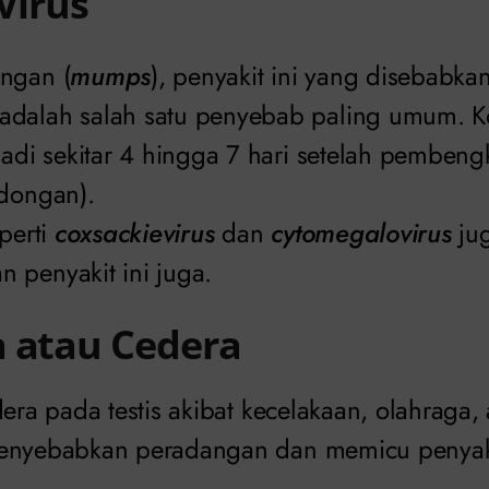
 Virus
ngan (
mumps
), penyakit ini yang disebabkan
dalah salah satu penyebab paling umum. Ko
jadi sekitar 4 hingga 7 hari setelah pembeng
ndongan).
eperti
coxsackievirus
dan
cytomegalovirus
jug
 penyakit ini juga.
a atau Cedera
dera pada testis akibat kecelakaan, olahraga, a
enyebabkan peradangan dan memicu penyaki