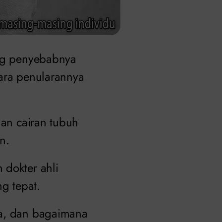
ang penyebabnya
 cara penularannya
gan cairan tubuh
n.
 dokter ahli
g tepat.
ya, dan bagaimana