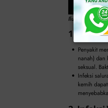
Ilustrasi: Peny
1. Infeksi
Penyakit men
nanah) dan 
seksual. Bakt
Infeksi salu
kemih dapat 
menyebabkan