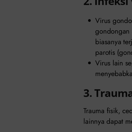
2. Infeksi
Virus gondo
gondongan a
biasanya ter
parotis (go
Virus lain s
menyebabkan
3. Traum
Trauma fisik, ce
lainnya dapat m