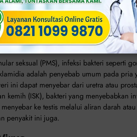
ebab Orkitis pada Pria (sumber:
klinikapollo
 Bakteri
ular seksual (PMS), infeksi bakteri seperti g
klamidia adalah penyebab umum pada pria ya
eri ini dapat menyebar dari uretra atau prostat
ran kemih (ISK), bakteri yang menyebabkan in
menyebar ke testis melalui aliran darah atau 
 penyakit ini juga.