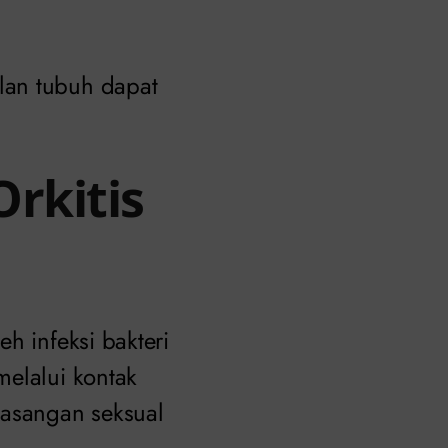
lan tubuh dapat
rkitis
h infeksi bakteri
melalui kontak
asangan seksual