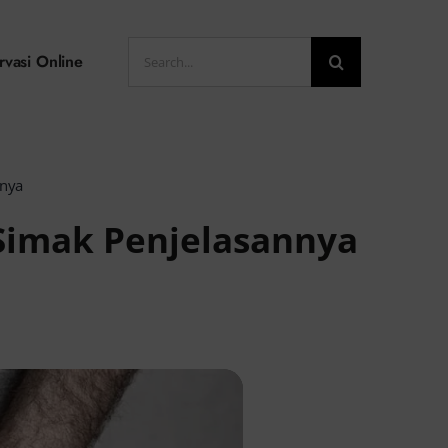
Search
rvasi Online
for:
nnya
 Simak Penjelasannya